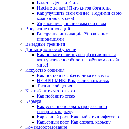
Власть. Деньги. Сила
Имейте деньги! Пять китов богатства
Как улучшить свой бизнес. Подними свою
компанию с колен!
Управление финансовым резервом
Внедрение инноваций
Внедрение инноваций. Управление
инновациями
Выездные тренинги
Дистанционное обучение
Как повысить личную эффективность и
конкурентоспособность в жёстком онлайн
мире!
Искусство общения
Как поставить собеседника на место
НЕ ВРИ МНЕ! Как распознать ложь
Тренинг общения
Как избавиться от страха
Как победить страх
Карьера
Как успешно выбрать профессию и
построить карьеру
Карьерный рост. Как выбрать профессию
Карьерный рост. Как сделать карьеру
Командообразование