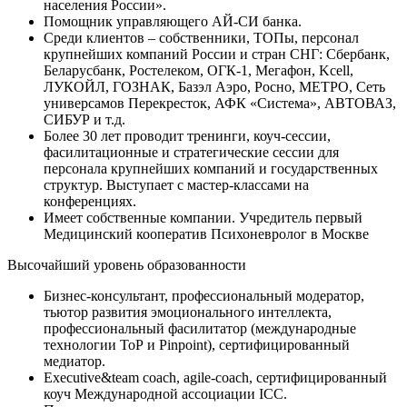
населения России».
Помощник управляющего АЙ-СИ банка.
Среди клиентов – собственники, ТОПы, персонал
крупнейших компаний России и стран СНГ: Сбербанк,
Беларусбанк, Ростелеком, ОГК-1, Мегафон, Kcell,
ЛУКОЙЛ, ГОЗНАК, Базэл Аэро, Росно, МЕТРО, Сеть
универсамов Перекресток, АФК «Система», АВТОВАЗ,
СИБУР и т.д.
Более 30 лет проводит тренинги, коуч-сессии,
фасилитационные и стратегические сессии для
персонала крупнейших компаний и государственных
структур. Выступает с мастер-классами на
конференциях.
Имеет собственные компании. Учредитель первый
Медицинский кооператив Психоневролог в Москве
Высочайший уровень образованности
Бизнес-консультант, профессиональный модератор,
тьютор развития эмоционального интеллекта,
профессиональный фасилитатор (международные
технологии ТоР и Pinpoint), сертифицированный
медиатор.
Executive&team coach, agile-coach, сертифицированный
коуч Международной ассоциации ICC.