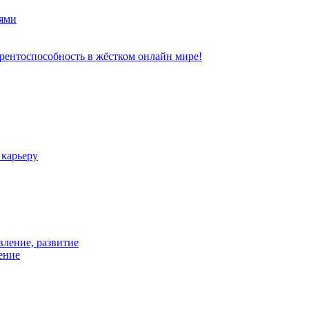
ями
рентоспособность в жёстком онлайн мире!
 карьеру
вление, развитие
ение