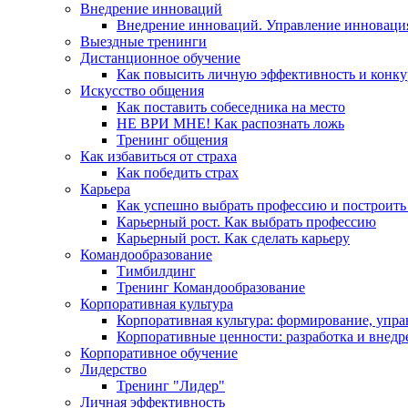
Внедрение инноваций
Внедрение инноваций. Управление инноваци
Выездные тренинги
Дистанционное обучение
Как повысить личную эффективность и конку
Искусство общения
Как поставить собеседника на место
НЕ ВРИ МНЕ! Как распознать ложь
Тренинг общения
Как избавиться от страха
Как победить страх
Карьера
Как успешно выбрать профессию и построить
Карьерный рост. Как выбрать профессию
Карьерный рост. Как сделать карьеру
Командообразование
Тимбилдинг
Тренинг Командообразование
Корпоративная культура
Корпоративная культура: формирование, упра
Корпоративные ценности: разработка и внедр
Корпоративное обучение
Лидерство
Тренинг "Лидер"
Личная эффективность