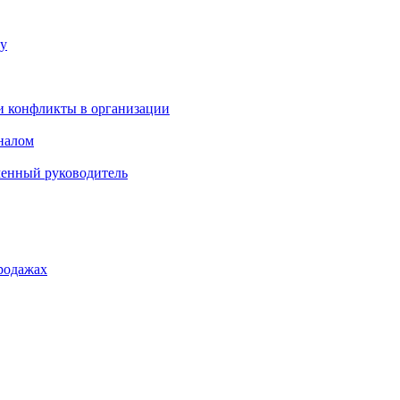
ку
и конфликты в организации
оналом
менный руководитель
родажах