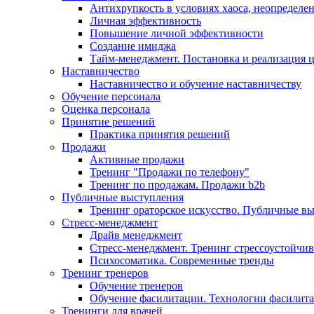
Антихрупкость в условиях хаоса, неопределен
Личная эффективность
Повышение личной эффективности
Создание имиджа
Тайм-менеджмент. Постановка и реализация 
Наставничество
Наставничество и обучение наставничеству
Обучение персонала
Оценка персонала
Принятие решений
Практика принятия решений
Продажи
Активные продажи
Тренинг "Продажи по телефону"
Тренинг по продажам. Продажи b2b
Публичные выступления
Тренинг ораторское искусство. Публичные в
Стресс-менеджмент
Драйв менеджмент
Стресс-менеджмент. Тренинг стрессоустойчи
Психосоматика. Современные тренды
Тренинг тренеров
Обучение тренеров
Обучение фасилитации. Технологии фасилит
Тренинги для врачей