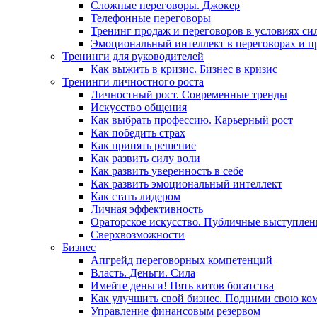
Сложные переговоры. Джокер
Телефонные переговоры
Тренинг продаж и переговоров в условиях си
Эмоциональный интеллект в переговорах и п
Тренинги для руководителей
Как выжить в кризис. Бизнес в кризис
Тренинги личностного роста
Личностный рост. Современные тренды
Искусство общения
Как выбрать профессию. Карьерный рост
Как победить страх
Как принять решение
Как развить силу воли
Как развить уверенность в себе
Как развить эмоциональный интеллект
Как стать лидером
Личная эффективность
Ораторское искусство. Публичные выступлен
Сверхвозможности
Бизнес
Апгрейд переговорных компетенций
Власть. Деньги. Сила
Имейте деньги! Пять китов богатства
Как улучшить свой бизнес. Подними свою ко
Управление финансовым резервом