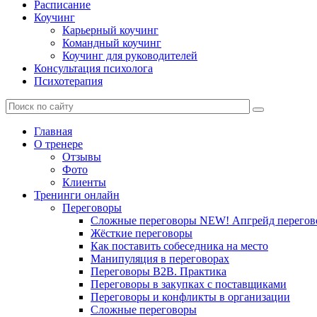
Расписание
Коучинг
Карьерный коучинг
Командный коучинг
Коучинг для руководителей
Консультация психолога
Психотерапия
Главная
О тренере
Отзывы
Фото
Клиенты
Тренинги онлайн
Переговоры
Сложные переговоры NEW! Апгрейд перегов
Жёсткие переговоры
Как поставить собеседника на место
Манипуляция в переговорах
Переговоры B2B. Практика
Переговоры в закупках с поставщиками
Переговоры и конфликты в организации
Сложные переговоры