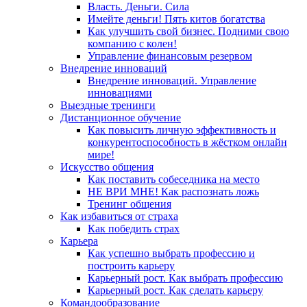
Власть. Деньги. Сила
Имейте деньги! Пять китов богатства
Как улучшить свой бизнес. Подними свою
компанию с колен!
Управление финансовым резервом
Внедрение инноваций
Внедрение инноваций. Управление
инновациями
Выездные тренинги
Дистанционное обучение
Как повысить личную эффективность и
конкурентоспособность в жёстком онлайн
мире!
Искусство общения
Как поставить собеседника на место
НЕ ВРИ МНЕ! Как распознать ложь
Тренинг общения
Как избавиться от страха
Как победить страх
Карьера
Как успешно выбрать профессию и
построить карьеру
Карьерный рост. Как выбрать профессию
Карьерный рост. Как сделать карьеру
Командообразование