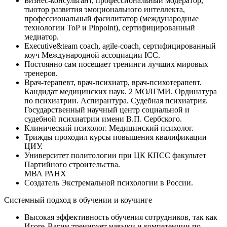
Бизнес-консультант, профессиональный модератор,
тьютор развития эмоционального интеллекта,
профессиональный фасилитатор (международные
технологии ТоР и Pinpoint), сертифицированный
медиатор.
Executive&team coach, agile-coach, сертифицированный
коуч Международной ассоциации ICC.
Постоянно сам посещает тренинги лучших мировых
тренеров.
Врач-терапевт, врач-психиатр, врач-психотерапевт.
Кандидат медицинских наук. 2 МОЛГМИ. Ординатура
по психиатрии. Аспирантура. Судебная психиатрия.
Государственный научный центр социальной и
судебной психиатрии имени В.П. Сербского.
Клинический психолог. Медицинский психолог.
Трижды проходил курсы повышения квалификации
ЦИУ.
Университет политологии при ЦК КПСС факультет
Партийного строительства.
МВА РАНХ
Создатель Экстремальной психологии в России.
Системный подход в обучении и коучинге
Высокая эффективность обучения сотрудников, так как
Игорь Вагин тренирует навыки и компетенции по