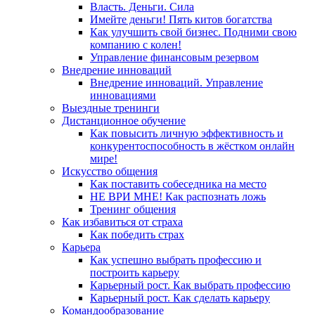
Власть. Деньги. Сила
Имейте деньги! Пять китов богатства
Как улучшить свой бизнес. Подними свою
компанию с колен!
Управление финансовым резервом
Внедрение инноваций
Внедрение инноваций. Управление
инновациями
Выездные тренинги
Дистанционное обучение
Как повысить личную эффективность и
конкурентоспособность в жёстком онлайн
мире!
Искусство общения
Как поставить собеседника на место
НЕ ВРИ МНЕ! Как распознать ложь
Тренинг общения
Как избавиться от страха
Как победить страх
Карьера
Как успешно выбрать профессию и
построить карьеру
Карьерный рост. Как выбрать профессию
Карьерный рост. Как сделать карьеру
Командообразование