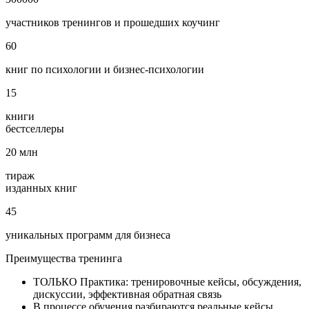
участников тренингов и прошедших коучинг
60
книг по психологии и бизнес‑психологии
15
книги
бестселлеры
20
млн
тираж
изданных книг
45
уникальных программ для бизнеса
Преимущества
тренинга
ТОЛЬКО Практика: тренировочные кейсы, обсуждения,
дискуссии, эффективная обратная связь
В процессе обучения разбираются реальные кейсы