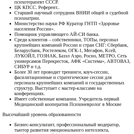
психотерапевт СССР.
ЦК КПСС. Референт..
Старший научный сотрудник ВНИИ общей и судебной
психиатрии.
Министерство науки РФ Куратор ГНТП «Здоровье
населения России».
Помощник управляющего АЙ-СИ банка.
Среди клиентов – собственники, ТОПы, персонал
крупнейших компаний России и стран СНГ: Сбербанк,
Беларусбанк, Ростелеком, ОГК-1, Мегафон, Kcell,
ЛУКОЙЛ, ГОЗНАК, Базэл Аэро, Росно, МЕТРО, Сеть
универсамов Перекресток, АФК «Система», АВТОВАЗ,
СИБУР и т.д.
Более 30 лет проводит тренинги, коуч-сессии,
фасилитационные и стратегические сессии для
персонала крупнейших компаний и государственных
структур. Выступает с мастер-классами на
конференциях.
Имеет собственные компании. Учредитель первый
Медицинский кооператив Психоневролог в Москве
Высочайший уровень образованности
Бизнес-консультант, профессиональный модератор,
тьютор развития эмоционального интеллекта,