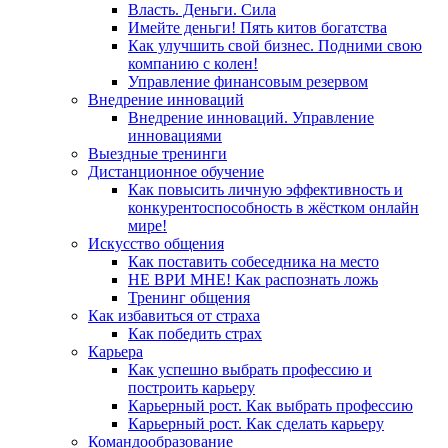
Власть. Деньги. Сила
Имейте деньги! Пять китов богатства
Как улучшить свой бизнес. Подними свою
компанию с колен!
Управление финансовым резервом
Внедрение инноваций
Внедрение инноваций. Управление
инновациями
Выездные тренинги
Дистанционное обучение
Как повысить личную эффективность и
конкурентоспособность в жёстком онлайн
мире!
Искусство общения
Как поставить собеседника на место
НЕ ВРИ МНЕ! Как распознать ложь
Тренинг общения
Как избавиться от страха
Как победить страх
Карьера
Как успешно выбрать профессию и
построить карьеру
Карьерный рост. Как выбрать профессию
Карьерный рост. Как сделать карьеру
Командообразование