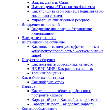
Власть. Деньги. Сила
Имейте деньги! Пять китов богатства
Как улучшить свой бизнес. Подними свою
компанию с колен!
Управление финансовым резервом
Внедрение инноваций
Внедрение инноваций. Управление
инновациями
Выездные тренинги
Дистанционное обучение
Как повысить личную эффективность и
конкурентоспособность в жёстком онлайн
мире!
Искусство общения
Как поставить собеседника на место
НЕ ВРИ МНЕ! Как распознать ложь
Тренинг общения
Как избавиться от страха
Как победить страх
Карьера
Как успешно выбрать профессию и
построить карьеру
Карьерный рост. Как выбрать профессию
Карьерный рост. Как сделать карьеру
Командообразование