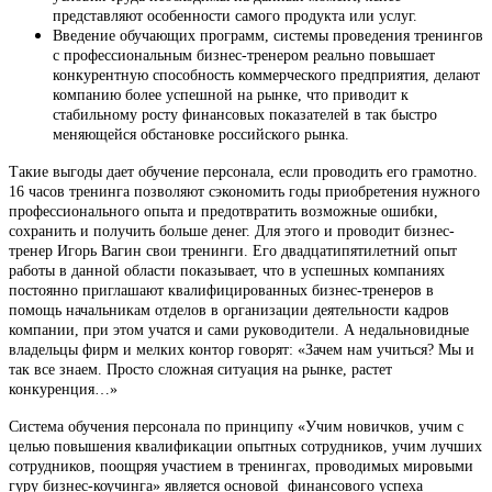
представляют особенности самого продукта или услуг.
Введение обучающих программ, системы проведения тренингов
с профессиональным бизнес-тренером реально повышает
конкурентную способность коммерческого предприятия, делают
компанию более успешной на рынке, что приводит к
стабильному росту финансовых показателей в так быстро
меняющейся обстановке российского рынка.
Такие выгоды дает обучение персонала, если проводить его грамотно.
16 часов тренинга позволяют сэкономить годы приобретения нужного
профессионального опыта и предотвратить возможные ошибки,
сохранить и получить больше денег. Для этого и проводит бизнес-
тренер Игорь Вагин свои тренинги. Его двадцатипятилетний опыт
работы в данной области показывает, что в успешных компаниях
постоянно приглашают квалифицированных бизнес-тренеров в
помощь начальникам отделов в организации деятельности кадров
компании, при этом учатся и сами руководители. А недальновидные
владельцы фирм и мелких контор говорят: «Зачем нам учиться? Мы и
так все знаем. Просто сложная ситуация на рынке, растет
конкуренция…»
Система обучения персонала по принципу «Учим новичков, учим с
целью повышения квалификации опытных сотрудников, учим лучших
сотрудников, поощряя участием в тренингах, проводимых мировыми
гуру бизнес-коучинга» является основой финансового успеха