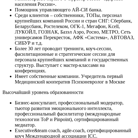
населения России».
Помощник управляющего АЙ-СИ банка.
Среди клиентов – собственники, ТОПы, персонал
крупнейших компаний России и стран СНГ: Сбербанк,
Беларусбанк, Ростелеком, ОГК-1, Мегафон, Kcell,
ЛУКОЙЛ, ГОЗНАК, Базэл Аэро, Росно, МЕТРО, Сеть
универсамов Перекресток, АФК «Система», АВТОВАЗ,
СИБУР и т.д.
Более 30 лет проводит тренинги, коуч-сессии,
фасилитационные и стратегические сессии для
персонала крупнейших компаний и государственных
структур. Выступает с мастер-классами на
конференциях.
Имеет собственные компании. Учредитель первый
Медицинский кооператив Психоневролог в Москве
Высочайший уровень образованности
Бизнес-консультант, профессиональный модератор,
тьютор развития эмоционального интеллекта,
профессиональный фасилитатор (международные
технологии ТоР и Pinpoint), сертифицированный
медиатор.
Executive&team coach, agile-coach, сертифицированный
коуч Международной ассоциации ICC.