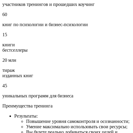
участников тренингов и прошедших коучинг
60
книг по психологии и бизнес‑психологии
15
книги
бестселлеры
20
млн
тираж
изданных книг
45
уникальных программ для бизнеса
Преимущества
тренинга
Результаты:
Повышение уровня самоконтроля и осознанности;
Умение максимально использовать свои ресурсы;
Вы будете реально добиваться своих целей и