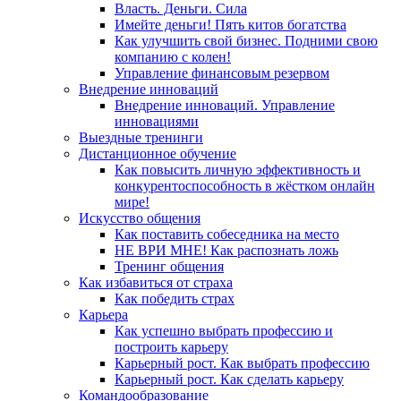
Власть. Деньги. Сила
Имейте деньги! Пять китов богатства
Как улучшить свой бизнес. Подними свою
компанию с колен!
Управление финансовым резервом
Внедрение инноваций
Внедрение инноваций. Управление
инновациями
Выездные тренинги
Дистанционное обучение
Как повысить личную эффективность и
конкурентоспособность в жёстком онлайн
мире!
Искусство общения
Как поставить собеседника на место
НЕ ВРИ МНЕ! Как распознать ложь
Тренинг общения
Как избавиться от страха
Как победить страх
Карьера
Как успешно выбрать профессию и
построить карьеру
Карьерный рост. Как выбрать профессию
Карьерный рост. Как сделать карьеру
Командообразование