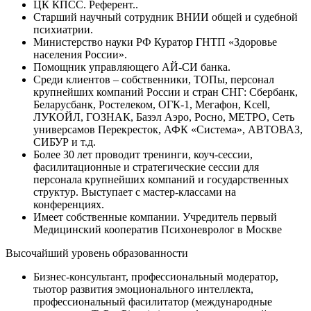
ЦК КПСС. Референт..
Старший научный сотрудник ВНИИ общей и судебной
психиатрии.
Министерство науки РФ Куратор ГНТП «Здоровье
населения России».
Помощник управляющего АЙ-СИ банка.
Среди клиентов – собственники, ТОПы, персонал
крупнейших компаний России и стран СНГ: Сбербанк,
Беларусбанк, Ростелеком, ОГК-1, Мегафон, Kcell,
ЛУКОЙЛ, ГОЗНАК, Базэл Аэро, Росно, МЕТРО, Сеть
универсамов Перекресток, АФК «Система», АВТОВАЗ,
СИБУР и т.д.
Более 30 лет проводит тренинги, коуч-сессии,
фасилитационные и стратегические сессии для
персонала крупнейших компаний и государственных
структур. Выступает с мастер-классами на
конференциях.
Имеет собственные компании. Учредитель первый
Медицинский кооператив Психоневролог в Москве
Высочайший уровень образованности
Бизнес-консультант, профессиональный модератор,
тьютор развития эмоционального интеллекта,
профессиональный фасилитатор (международные