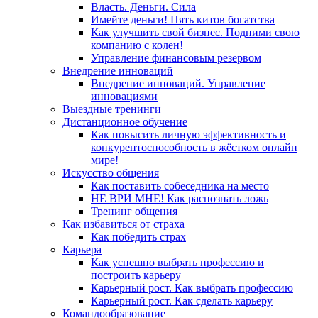
Власть. Деньги. Сила
Имейте деньги! Пять китов богатства
Как улучшить свой бизнес. Подними свою
компанию с колен!
Управление финансовым резервом
Внедрение инноваций
Внедрение инноваций. Управление
инновациями
Выездные тренинги
Дистанционное обучение
Как повысить личную эффективность и
конкурентоспособность в жёстком онлайн
мире!
Искусство общения
Как поставить собеседника на место
НЕ ВРИ МНЕ! Как распознать ложь
Тренинг общения
Как избавиться от страха
Как победить страх
Карьера
Как успешно выбрать профессию и
построить карьеру
Карьерный рост. Как выбрать профессию
Карьерный рост. Как сделать карьеру
Командообразование