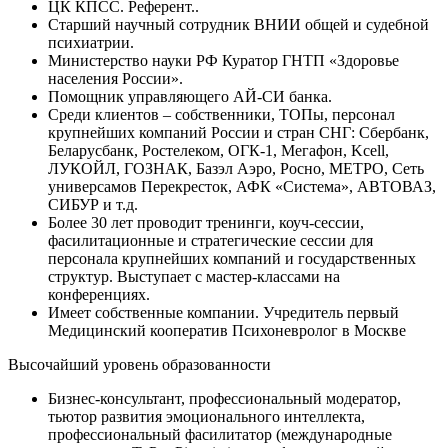
ЦК КПСС. Референт..
Старший научный сотрудник ВНИИ общей и судебной
психиатрии.
Министерство науки РФ Куратор ГНТП «Здоровье
населения России».
Помощник управляющего АЙ-СИ банка.
Среди клиентов – собственники, ТОПы, персонал
крупнейших компаний России и стран СНГ: Сбербанк,
Беларусбанк, Ростелеком, ОГК-1, Мегафон, Kcell,
ЛУКОЙЛ, ГОЗНАК, Базэл Аэро, Росно, МЕТРО, Сеть
универсамов Перекресток, АФК «Система», АВТОВАЗ,
СИБУР и т.д.
Более 30 лет проводит тренинги, коуч-сессии,
фасилитационные и стратегические сессии для
персонала крупнейших компаний и государственных
структур. Выступает с мастер-классами на
конференциях.
Имеет собственные компании. Учредитель первый
Медицинский кооператив Психоневролог в Москве
Высочайший уровень образованности
Бизнес-консультант, профессиональный модератор,
тьютор развития эмоционального интеллекта,
профессиональный фасилитатор (международные