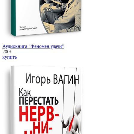
Аудиокнига "Феномен удачи"
200
i
купить