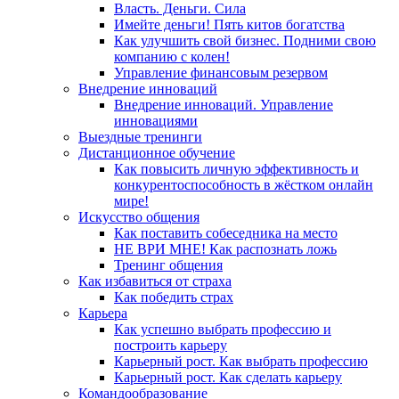
Власть. Деньги. Сила
Имейте деньги! Пять китов богатства
Как улучшить свой бизнес. Подними свою
компанию с колен!
Управление финансовым резервом
Внедрение инноваций
Внедрение инноваций. Управление
инновациями
Выездные тренинги
Дистанционное обучение
Как повысить личную эффективность и
конкурентоспособность в жёстком онлайн
мире!
Искусство общения
Как поставить собеседника на место
НЕ ВРИ МНЕ! Как распознать ложь
Тренинг общения
Как избавиться от страха
Как победить страх
Карьера
Как успешно выбрать профессию и
построить карьеру
Карьерный рост. Как выбрать профессию
Карьерный рост. Как сделать карьеру
Командообразование