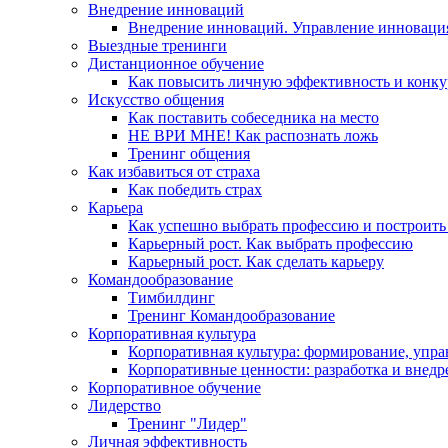
Внедрение инноваций
Внедрение инноваций. Управление инноваци
Выездные тренинги
Дистанционное обучение
Как повысить личную эффективность и конку
Искусство общения
Как поставить собеседника на место
НЕ ВРИ МНЕ! Как распознать ложь
Тренинг общения
Как избавиться от страха
Как победить страх
Карьера
Как успешно выбрать профессию и построить
Карьерный рост. Как выбрать профессию
Карьерный рост. Как сделать карьеру
Командообразование
Тимбилдинг
Тренинг Командообразование
Корпоративная культура
Корпоративная культура: формирование, упра
Корпоративные ценности: разработка и внедр
Корпоративное обучение
Лидерство
Тренинг "Лидер"
Личная эффективность