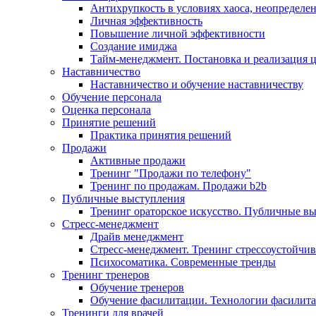
Антихрупкость в условиях хаоса, неопределен
Личная эффективность
Повышение личной эффективности
Создание имиджа
Тайм-менеджмент. Постановка и реализация 
Наставничество
Наставничество и обучение наставничеству
Обучение персонала
Оценка персонала
Принятие решений
Практика принятия решений
Продажи
Активные продажи
Тренинг "Продажи по телефону"
Тренинг по продажам. Продажи b2b
Публичные выступления
Тренинг ораторское искусство. Публичные в
Стресс-менеджмент
Драйв менеджмент
Стресс-менеджмент. Тренинг стрессоустойчи
Психосоматика. Современные тренды
Тренинг тренеров
Обучение тренеров
Обучение фасилитации. Технологии фасилит
Тренинги для врачей