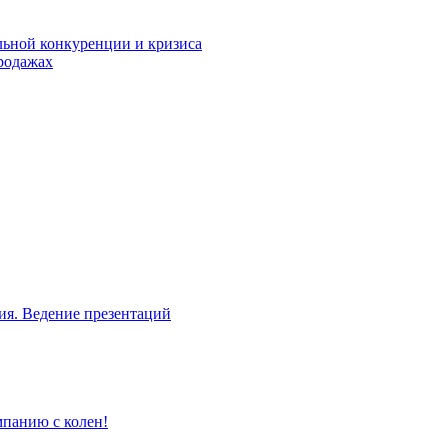
льной конкуренции и кризиса
родажах
ия. Ведение презентаций
мпанию с колен!