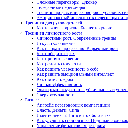
Сложные переговоры. Джокер
Телефонные переговоры
Тренинг продаж и переговоров в условиях си
Эмоциональный интеллект в переговорах и п
Тренинги для руководителей
Как выжить в кризис. Бизнес в кризис
Тренинги личностного роста
Личностный рост. Современные тренды
Искусство общения
Как выбрать профессию. Карьерный рост
Как победить страх
Как принять решение
Как развить силу воли
Как развить уверенность в себе
Как развить эмоциональный интеллект
Как стать лидером
Личная эффективность
Ораторское искусство. Публичные выступлен
Сверхвозможности
Бизнес
Апгрейд переговорных компетенций
Власть. Деньги. Сила
Имейте деньги! Пять китов богатства
Как улучшить свой бизнес. Подними свою ко
Управление финансовым резервом