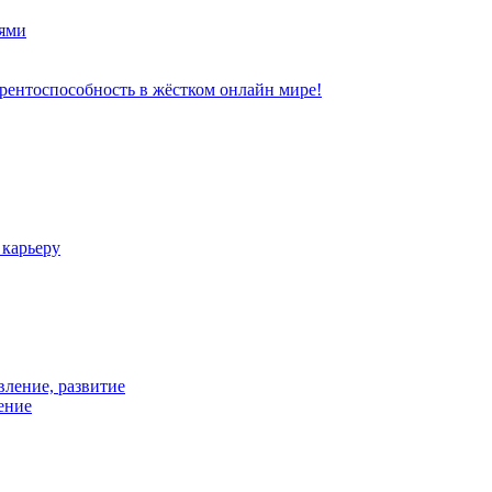
ями
рентоспособность в жёстком онлайн мире!
 карьеру
вление, развитие
ение