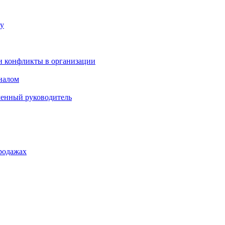
ку
и конфликты в организации
оналом
менный руководитель
родажах