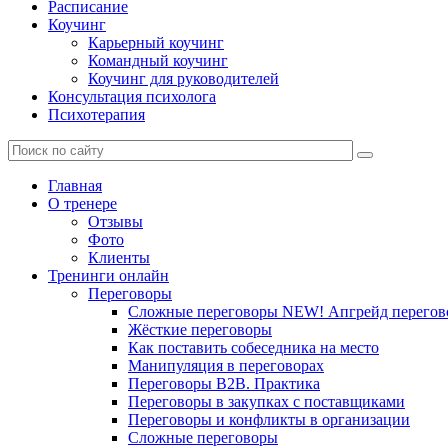
Расписание
Коучинг
Карьерный коучинг
Командный коучинг
Коучинг для руководителей
Консультация психолога
Психотерапия
Главная
О тренере
Отзывы
Фото
Клиенты
Тренинги онлайн
Переговоры
Сложные переговоры NEW! Апгрейд перегов
Жёсткие переговоры
Как поставить собеседника на место
Манипуляция в переговорах
Переговоры B2B. Практика
Переговоры в закупках с поставщиками
Переговоры и конфликты в организации
Сложные переговоры