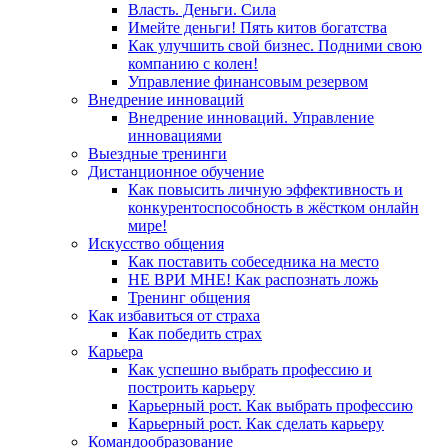
Власть. Деньги. Сила
Имейте деньги! Пять китов богатства
Как улучшить свой бизнес. Подними свою
компанию с колен!
Управление финансовым резервом
Внедрение инноваций
Внедрение инноваций. Управление
инновациями
Выездные тренинги
Дистанционное обучение
Как повысить личную эффективность и
конкурентоспособность в жёстком онлайн
мире!
Искусство общения
Как поставить собеседника на место
НЕ ВРИ МНЕ! Как распознать ложь
Тренинг общения
Как избавиться от страха
Как победить страх
Карьера
Как успешно выбрать профессию и
построить карьеру
Карьерный рост. Как выбрать профессию
Карьерный рост. Как сделать карьеру
Командообразование