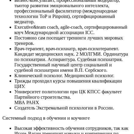
Бизнес-консультант, профессиональный модератор,
тьютор развития эмоционального интеллекта,
профессиональный фасилитатор (международные
технологии ТоР и Pinpoint), сертифицированный
медиатор.
Executive&team coach, agile-coach, сертифицированный
коуч Международной ассоциации ICC.
Постоянно сам посещает тренинги лучших мировых
тренеров.
Врач-терапевт, врач-психиатр, врач-психотерапевт.
Кандидат медицинских наук. 2 МОЛГМИ. Ординатура
по психиатрии. Аспирантура. Судебная психиатрия.
Государственный научный центр социальной и
судебной психиатрии имени В.П. Сербского.
Клинический психолог. Медицинский психолог.
Трижды проходил курсы повышения квалификации
ЦИУ.
Университет политологии при ЦК КПСС факультет
Партийного строительства.
МВА РАНХ
Создатель Экстремальной психологии в России.
Системный подход в обучении и коучинге
Высокая эффективность обучения сотрудников, так как
Игорь Вагин тренирует навыки и компетенции по