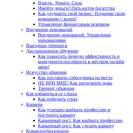
Власть. Деньги. Сила
Имейте деньги! Пять китов богатства
Как улучшить свой бизнес. Подними свою
компанию с колен!
Управление финансовым резервом
Внедрение инноваций
Внедрение инноваций. Управление
инновациями
Выездные тренинги
Дистанционное обучение
Как повысить личную эффективность и
конкурентоспособность в жёстком онлайн
мире!
Искусство общения
Как поставить собеседника на место
НЕ ВРИ МНЕ! Как распознать ложь
Тренинг общения
Как избавиться от страха
Как победить страх
Карьера
Как успешно выбрать профессию и
построить карьеру
Карьерный рост. Как выбрать профессию
Карьерный рост. Как сделать карьеру
Командообразование