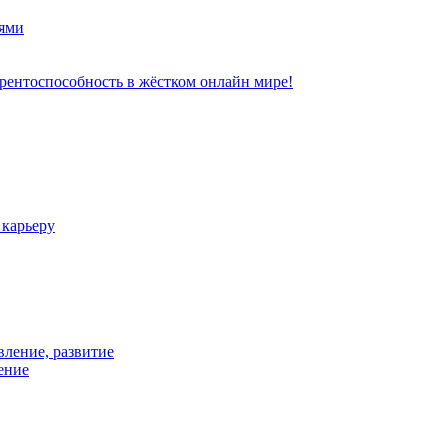
ями
рентоспособность в жёстком онлайн мире!
 карьеру
вление, развитие
ение