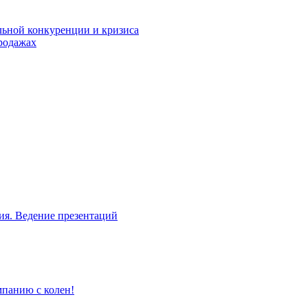
льной конкуренции и кризиса
родажах
ия. Ведение презентаций
мпанию с колен!