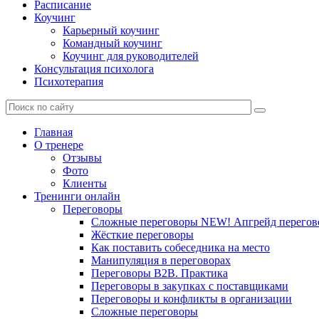
Расписание
Коучинг
Карьерный коучинг
Командный коучинг
Коучинг для руководителей
Консультация психолога
Психотерапия
Главная
О тренере
Отзывы
Фото
Клиенты
Тренинги онлайн
Переговоры
Сложные переговоры NEW! Апгрейд перегов
Жёсткие переговоры
Как поставить собеседника на место
Манипуляция в переговорах
Переговоры B2B. Практика
Переговоры в закупках с поставщиками
Переговоры и конфликты в организации
Сложные переговоры