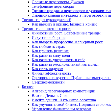
Сложные переговоры. Джокер
Телефонные переговоры
Тренинг продаж и переговоров в условиях си
Эмоциональный интеллект в переговорах и п
Тренинги для руководителей
Как выжить в кризис. Бизнес в кризис
Тренинги личностного роста
Личностный рост. Современные тренды
Искусство общения
Как выбрать профессию. Карьерный рост
Как победить страх
Как принять решение
Как развить силу воли
Как развить уверенность в себе
Как развить эмоциональный интеллект
Как стать лидером
Личная эффективность
Ораторское искусство. Публичные выступлен
Сверхвозможности
Бизнес
Апгрейд переговорных компетенций
Власть. Деньги. Сила
Имейте деньги! Пять китов богатства
Как улучшить свой бизнес. Подними свою ко
Управление финансовым резервом