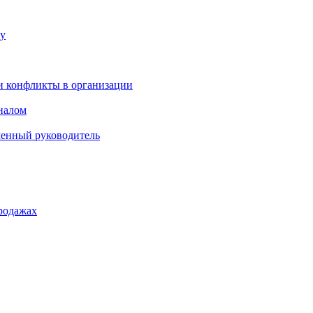
ку
и конфликты в организации
оналом
менный руководитель
родажах