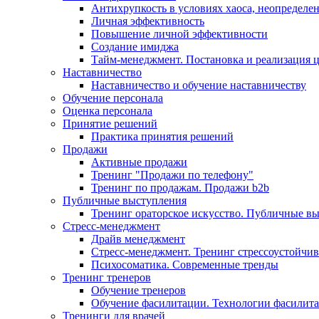
Антихрупкость в условиях хаоса, неопределен
Личная эффективность
Повышение личной эффективности
Создание имиджа
Тайм-менеджмент. Постановка и реализация 
Наставничество
Наставничество и обучение наставничеству
Обучение персонала
Оценка персонала
Принятие решений
Практика принятия решений
Продажи
Активные продажи
Тренинг "Продажи по телефону"
Тренинг по продажам. Продажи b2b
Публичные выступления
Тренинг ораторское искусство. Публичные в
Стресс-менеджмент
Драйв менеджмент
Стресс-менеджмент. Тренинг стрессоустойчи
Психосоматика. Современные тренды
Тренинг тренеров
Обучение тренеров
Обучение фасилитации. Технологии фасилит
Тренинги для врачей