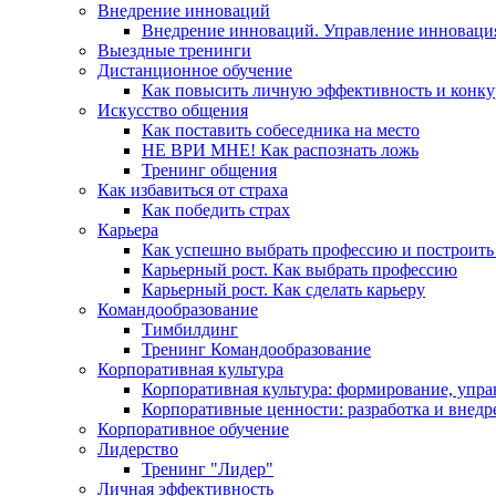
Внедрение инноваций
Внедрение инноваций. Управление инноваци
Выездные тренинги
Дистанционное обучение
Как повысить личную эффективность и конку
Искусство общения
Как поставить собеседника на место
НЕ ВРИ МНЕ! Как распознать ложь
Тренинг общения
Как избавиться от страха
Как победить страх
Карьера
Как успешно выбрать профессию и построить
Карьерный рост. Как выбрать профессию
Карьерный рост. Как сделать карьеру
Командообразование
Тимбилдинг
Тренинг Командообразование
Корпоративная культура
Корпоративная культура: формирование, упра
Корпоративные ценности: разработка и внедр
Корпоративное обучение
Лидерство
Тренинг "Лидер"
Личная эффективность