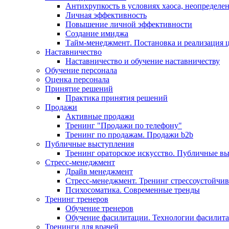
Антихрупкость в условиях хаоса, неопределен
Личная эффективность
Повышение личной эффективности
Создание имиджа
Тайм-менеджмент. Постановка и реализация 
Наставничество
Наставничество и обучение наставничеству
Обучение персонала
Оценка персонала
Принятие решений
Практика принятия решений
Продажи
Активные продажи
Тренинг "Продажи по телефону"
Тренинг по продажам. Продажи b2b
Публичные выступления
Тренинг ораторское искусство. Публичные в
Стресс-менеджмент
Драйв менеджмент
Стресс-менеджмент. Тренинг стрессоустойчи
Психосоматика. Современные тренды
Тренинг тренеров
Обучение тренеров
Обучение фасилитации. Технологии фасилит
Тренинги для врачей