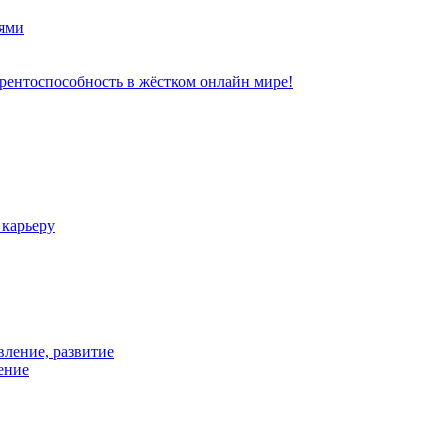
ями
рентоспособность в жёстком онлайн мире!
 карьеру
вление, развитие
ение