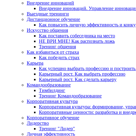
Внедрение инноваций
Внедрение инноваций. Управление инноваци
Выездные тренинги
Дистанционное обучение
Как повысить личную эффективность и конку
Искусство общения
Как поставить собеседника на место
НЕ ВРИ МНЕ! Как распознать ложь
Тренинг общения
Как избавиться от страха
Как победить страх
Карьера
Как успешно выбрать профессию и построить
Карьерный рост. Как выбрать профессию
Карьерный рост. Как сделать карьеру
Командообразование
Тимбилдинг
Тренинг Командообразование
Корпоративная культура
Корпоративная культура: формирование, упра
Корпоративные ценности: разработка и внедр
Корпоративное обучение
Лидерство
Тренинг "Лидер"
Личная эффективность