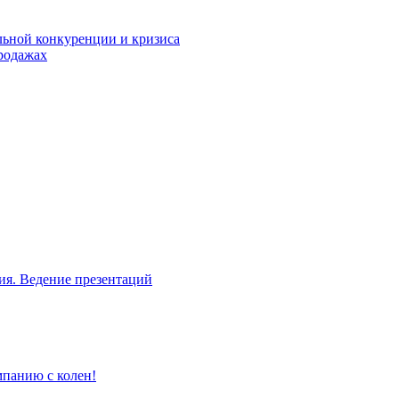
льной конкуренции и кризиса
родажах
ия. Ведение презентаций
мпанию с колен!