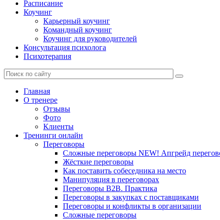
Расписание
Коучинг
Карьерный коучинг
Командный коучинг
Коучинг для руководителей
Консультация психолога
Психотерапия
Главная
О тренере
Отзывы
Фото
Клиенты
Тренинги онлайн
Переговоры
Сложные переговоры NEW! Апгрейд перегов
Жёсткие переговоры
Как поставить собеседника на место
Манипуляция в переговорах
Переговоры B2B. Практика
Переговоры в закупках с поставщиками
Переговоры и конфликты в организации
Сложные переговоры