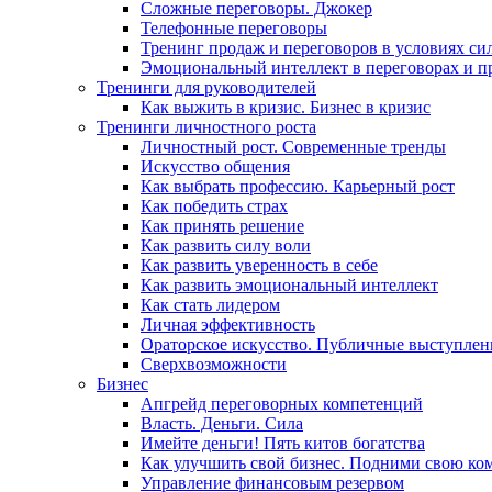
Сложные переговоры. Джокер
Телефонные переговоры
Тренинг продаж и переговоров в условиях си
Эмоциональный интеллект в переговорах и п
Тренинги для руководителей
Как выжить в кризис. Бизнес в кризис
Тренинги личностного роста
Личностный рост. Современные тренды
Искусство общения
Как выбрать профессию. Карьерный рост
Как победить страх
Как принять решение
Как развить силу воли
Как развить уверенность в себе
Как развить эмоциональный интеллект
Как стать лидером
Личная эффективность
Ораторское искусство. Публичные выступлен
Сверхвозможности
Бизнес
Апгрейд переговорных компетенций
Власть. Деньги. Сила
Имейте деньги! Пять китов богатства
Как улучшить свой бизнес. Подними свою ко
Управление финансовым резервом