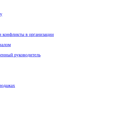
ку
и конфликты в организации
оналом
менный руководитель
родажах