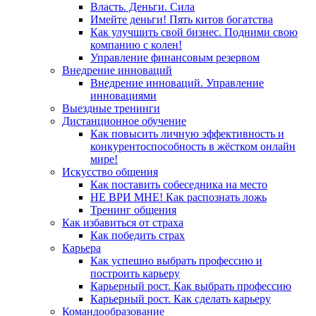
Власть. Деньги. Сила
Имейте деньги! Пять китов богатства
Как улучшить свой бизнес. Подними свою
компанию с колен!
Управление финансовым резервом
Внедрение инноваций
Внедрение инноваций. Управление
инновациями
Выездные тренинги
Дистанционное обучение
Как повысить личную эффективность и
конкурентоспособность в жёстком онлайн
мире!
Искусство общения
Как поставить собеседника на место
НЕ ВРИ МНЕ! Как распознать ложь
Тренинг общения
Как избавиться от страха
Как победить страх
Карьера
Как успешно выбрать профессию и
построить карьеру
Карьерный рост. Как выбрать профессию
Карьерный рост. Как сделать карьеру
Командообразование