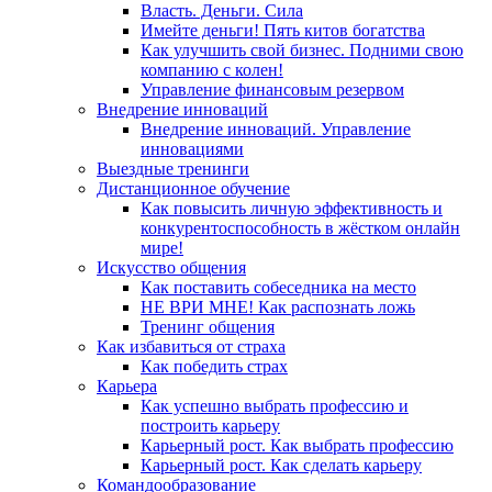
Власть. Деньги. Сила
Имейте деньги! Пять китов богатства
Как улучшить свой бизнес. Подними свою
компанию с колен!
Управление финансовым резервом
Внедрение инноваций
Внедрение инноваций. Управление
инновациями
Выездные тренинги
Дистанционное обучение
Как повысить личную эффективность и
конкурентоспособность в жёстком онлайн
мире!
Искусство общения
Как поставить собеседника на место
НЕ ВРИ МНЕ! Как распознать ложь
Тренинг общения
Как избавиться от страха
Как победить страх
Карьера
Как успешно выбрать профессию и
построить карьеру
Карьерный рост. Как выбрать профессию
Карьерный рост. Как сделать карьеру
Командообразование