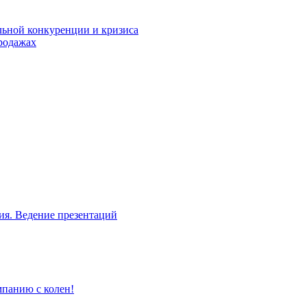
льной конкуренции и кризиса
родажах
ия. Ведение презентаций
мпанию с колен!