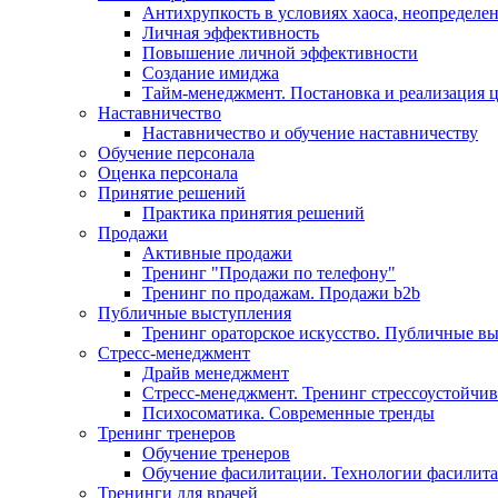
Антихрупкость в условиях хаоса, неопределен
Личная эффективность
Повышение личной эффективности
Создание имиджа
Тайм-менеджмент. Постановка и реализация 
Наставничество
Наставничество и обучение наставничеству
Обучение персонала
Оценка персонала
Принятие решений
Практика принятия решений
Продажи
Активные продажи
Тренинг "Продажи по телефону"
Тренинг по продажам. Продажи b2b
Публичные выступления
Тренинг ораторское искусство. Публичные в
Стресс-менеджмент
Драйв менеджмент
Стресс-менеджмент. Тренинг стрессоустойчи
Психосоматика. Современные тренды
Тренинг тренеров
Обучение тренеров
Обучение фасилитации. Технологии фасилит
Тренинги для врачей