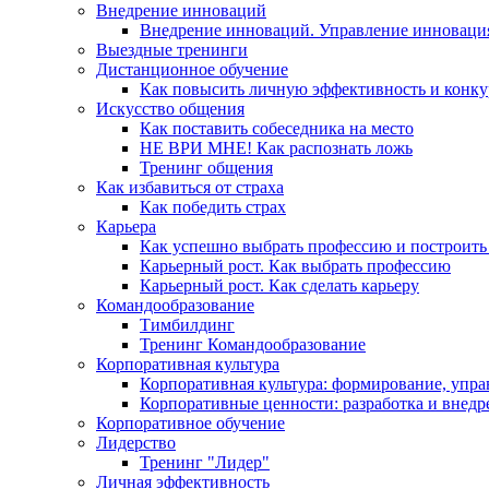
Внедрение инноваций
Внедрение инноваций. Управление инноваци
Выездные тренинги
Дистанционное обучение
Как повысить личную эффективность и конку
Искусство общения
Как поставить собеседника на место
НЕ ВРИ МНЕ! Как распознать ложь
Тренинг общения
Как избавиться от страха
Как победить страх
Карьера
Как успешно выбрать профессию и построить
Карьерный рост. Как выбрать профессию
Карьерный рост. Как сделать карьеру
Командообразование
Тимбилдинг
Тренинг Командообразование
Корпоративная культура
Корпоративная культура: формирование, упра
Корпоративные ценности: разработка и внедр
Корпоративное обучение
Лидерство
Тренинг "Лидер"
Личная эффективность