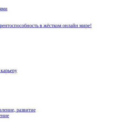
ями
рентоспособность в жёстком онлайн мире!
 карьеру
вление, развитие
ение