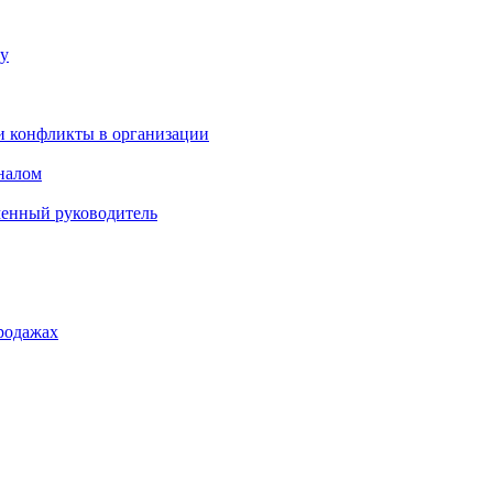
ку
и конфликты в организации
оналом
менный руководитель
родажах