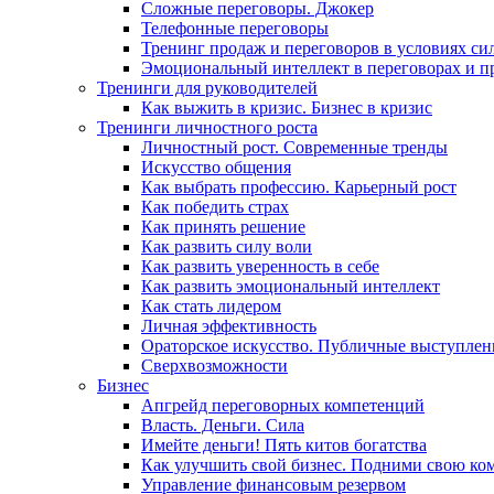
Сложные переговоры. Джокер
Телефонные переговоры
Тренинг продаж и переговоров в условиях си
Эмоциональный интеллект в переговорах и п
Тренинги для руководителей
Как выжить в кризис. Бизнес в кризис
Тренинги личностного роста
Личностный рост. Современные тренды
Искусство общения
Как выбрать профессию. Карьерный рост
Как победить страх
Как принять решение
Как развить силу воли
Как развить уверенность в себе
Как развить эмоциональный интеллект
Как стать лидером
Личная эффективность
Ораторское искусство. Публичные выступлен
Сверхвозможности
Бизнес
Апгрейд переговорных компетенций
Власть. Деньги. Сила
Имейте деньги! Пять китов богатства
Как улучшить свой бизнес. Подними свою ко
Управление финансовым резервом