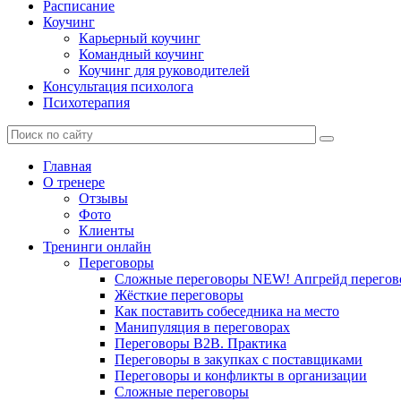
Расписание
Коучинг
Карьерный коучинг
Командный коучинг
Коучинг для руководителей
Консультация психолога
Психотерапия
Главная
О тренере
Отзывы
Фото
Клиенты
Тренинги онлайн
Переговоры
Сложные переговоры NEW! Апгрейд перегов
Жёсткие переговоры
Как поставить собеседника на место
Манипуляция в переговорах
Переговоры B2B. Практика
Переговоры в закупках с поставщиками
Переговоры и конфликты в организации
Сложные переговоры