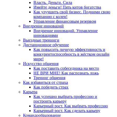
Власть. Деньги. Сила
Имейте деньги! Пять китов богатства
Как улучшить свой бизнес. Подними свою
компанию с колен!
Управление финансовым резервом
Внедрение инноваций
Внедрение инноваций. Управление
инновациями
Выездные тренинги
Дистанционное обучение
Как повысить личную эффективность и
конкурентоспособность в жёстком онлайн
мире!
Искусство общения
Как поставить собеседника на место
НЕ ВРИ МНЕ! Как распознать ложь
Тренинг общения
Как избавиться от страха
Как победить страх
Карьера
Как успешно выбрать профессию и
построить карьеру
Карьерный рост. Как выбрать профессию
Карьерный рост. Как сделать карьеру
Командообразование