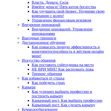
Власть. Деньги. Сила
Имейте деньги! Пять китов богатства
Как улучшить свой бизнес. Подними свою
компанию с колен!
Управление финансовым резервом
Внедрение инноваций
Внедрение инноваций. Управление
инновациями
Выездные тренинги
Дистанционное обучение
Как повысить личную эффективность и
конкурентоспособность в жёстком онлайн
мире!
Искусство общения
Как поставить собеседника на место
НЕ ВРИ МНЕ! Как распознать ложь
Тренинг общения
Как избавиться от страха
Как победить страх
Карьера
Как успешно выбрать профессию и
построить карьеру
Карьерный рост. Как выбрать профессию
Карьерный рост. Как сделать карьеру
Командообразование