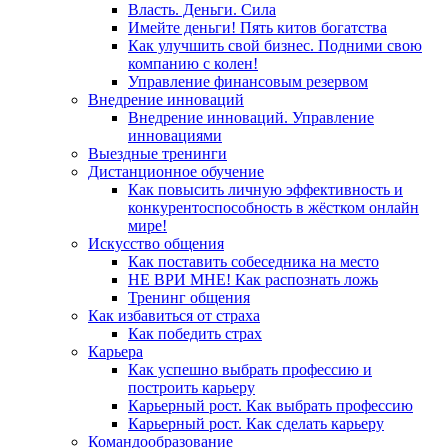
Власть. Деньги. Сила
Имейте деньги! Пять китов богатства
Как улучшить свой бизнес. Подними свою
компанию с колен!
Управление финансовым резервом
Внедрение инноваций
Внедрение инноваций. Управление
инновациями
Выездные тренинги
Дистанционное обучение
Как повысить личную эффективность и
конкурентоспособность в жёстком онлайн
мире!
Искусство общения
Как поставить собеседника на место
НЕ ВРИ МНЕ! Как распознать ложь
Тренинг общения
Как избавиться от страха
Как победить страх
Карьера
Как успешно выбрать профессию и
построить карьеру
Карьерный рост. Как выбрать профессию
Карьерный рост. Как сделать карьеру
Командообразование