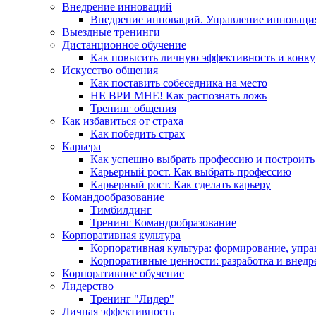
Внедрение инноваций
Внедрение инноваций. Управление инноваци
Выездные тренинги
Дистанционное обучение
Как повысить личную эффективность и конку
Искусство общения
Как поставить собеседника на место
НЕ ВРИ МНЕ! Как распознать ложь
Тренинг общения
Как избавиться от страха
Как победить страх
Карьера
Как успешно выбрать профессию и построить
Карьерный рост. Как выбрать профессию
Карьерный рост. Как сделать карьеру
Командообразование
Тимбилдинг
Тренинг Командообразование
Корпоративная культура
Корпоративная культура: формирование, упра
Корпоративные ценности: разработка и внедр
Корпоративное обучение
Лидерство
Тренинг "Лидер"
Личная эффективность