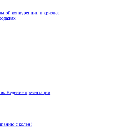
льной конкуренции и кризиса
родажах
ия. Ведение презентаций
мпанию с колен!