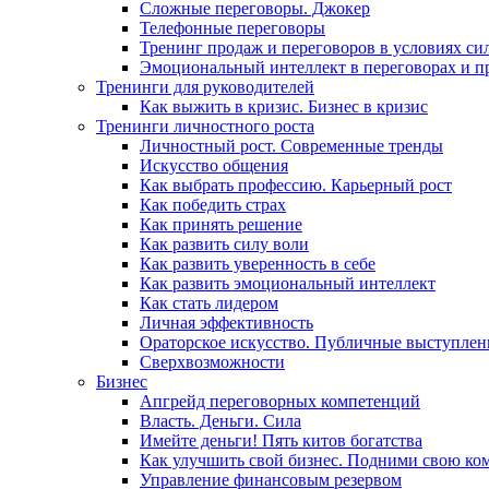
Сложные переговоры. Джокер
Телефонные переговоры
Тренинг продаж и переговоров в условиях си
Эмоциональный интеллект в переговорах и п
Тренинги для руководителей
Как выжить в кризис. Бизнес в кризис
Тренинги личностного роста
Личностный рост. Современные тренды
Искусство общения
Как выбрать профессию. Карьерный рост
Как победить страх
Как принять решение
Как развить силу воли
Как развить уверенность в себе
Как развить эмоциональный интеллект
Как стать лидером
Личная эффективность
Ораторское искусство. Публичные выступлен
Сверхвозможности
Бизнес
Апгрейд переговорных компетенций
Власть. Деньги. Сила
Имейте деньги! Пять китов богатства
Как улучшить свой бизнес. Подними свою ко
Управление финансовым резервом