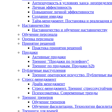
Антихрупкость в условиях хаоса, неопределен
Личная эффективность
Повышение личной эффективности
Создание имиджа
Тайм-менеджмент. Постановка и реализация 
Наставничество
Наставничество и обучение наставничеству
Обучение персонала
Оценка персонала
Принятие решений
Практика принятия решений
Продажи
Активные продажи
Тренинг "Продажи по телефону"
Тренинг по продажам. Продажи b2b
Публичные выступления
Тренинг ораторское искусство. Публичные в
Стресс-менеджмент
Драйв менеджмент
Стресс-менеджмент. Тренинг стрессоустойчи
Психосоматика. Современные тренды
Тренинг тренеров
Обучение тренеров
Обучение фасилитации. Технологии фасилит
Тренинги для врачей