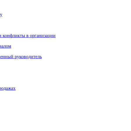
ку
и конфликты в организации
оналом
менный руководитель
родажах