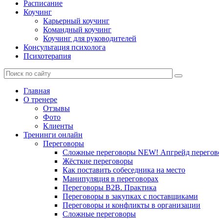
Расписание
Коучинг
Карьерный коучинг
Командный коучинг
Коучинг для руководителей
Консультация психолога
Психотерапия
Главная
О тренере
Отзывы
Фото
Клиенты
Тренинги онлайн
Переговоры
Сложные переговоры NEW! Апгрейд перегов
Жёсткие переговоры
Как поставить собеседника на место
Манипуляция в переговорах
Переговоры B2B. Практика
Переговоры в закупках с поставщиками
Переговоры и конфликты в организации
Сложные переговоры