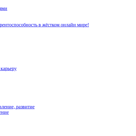
ями
рентоспособность в жёстком онлайн мире!
 карьеру
вление, развитие
ение