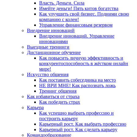
Власть. Деньги. Сила
Имейте деньги! Пять китов богатства
Как улучшить свой бизнес. Подними свою
компанию с колен!
Управление финансовым резервом
Внедрение инноваций
Внедрение инноваций. Управление
инновациями
Выездные тренинги
Дистанционное обучение
Как повысить личную эффективность и
конкурентоспособность в жёстком онлайн
мире!
Искусство общения
Как поставить собеседника на место
НЕ ВРИ МНЕ! Как распознать ложь
Тренинг общения
Как избавиться от страха
Как победить страх
Карьера
Как успешно выбрать профессию и
построить карьеру
Карьерный рост. Как выбрать профессию
Карьерный рост. Как сделать карьеру
Командообразование