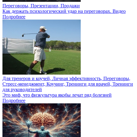
Переговоры, Презентации, Продажи
Как держать психологический удар на переговорах. Видео
Подробнее
Для тренеров и коучей, Личная эффективность, Переговоры,
Стресс-менеджмент, Коучинг, Тренинги для врачей, Тренинги
для руководителей
Это миф, что физкультура якобы лечат ряд болезней
Подробнее