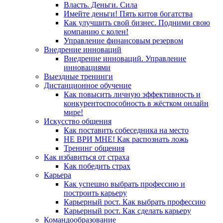
Власть. Деньги. Сила
Имейте деньги! Пять китов богатства
Как улучшить свой бизнес. Подними свою
компанию с колен!
Управление финансовым резервом
Внедрение инноваций
Внедрение инноваций. Управление
инновациями
Выездные тренинги
Дистанционное обучение
Как повысить личную эффективность и
конкурентоспособность в жёстком онлайн
мире!
Искусство общения
Как поставить собеседника на место
НЕ ВРИ МНЕ! Как распознать ложь
Тренинг общения
Как избавиться от страха
Как победить страх
Карьера
Как успешно выбрать профессию и
построить карьеру
Карьерный рост. Как выбрать профессию
Карьерный рост. Как сделать карьеру
Командообразование