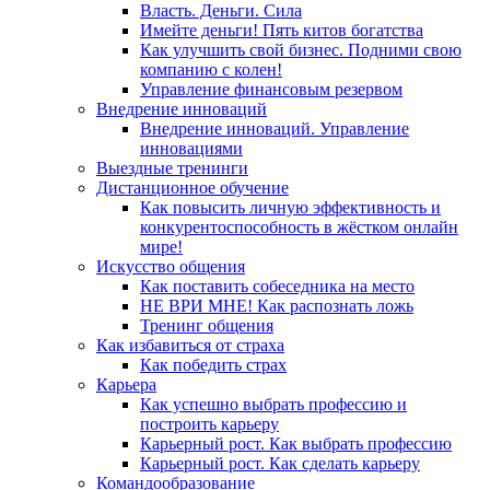
Власть. Деньги. Сила
Имейте деньги! Пять китов богатства
Как улучшить свой бизнес. Подними свою
компанию с колен!
Управление финансовым резервом
Внедрение инноваций
Внедрение инноваций. Управление
инновациями
Выездные тренинги
Дистанционное обучение
Как повысить личную эффективность и
конкурентоспособность в жёстком онлайн
мире!
Искусство общения
Как поставить собеседника на место
НЕ ВРИ МНЕ! Как распознать ложь
Тренинг общения
Как избавиться от страха
Как победить страх
Карьера
Как успешно выбрать профессию и
построить карьеру
Карьерный рост. Как выбрать профессию
Карьерный рост. Как сделать карьеру
Командообразование