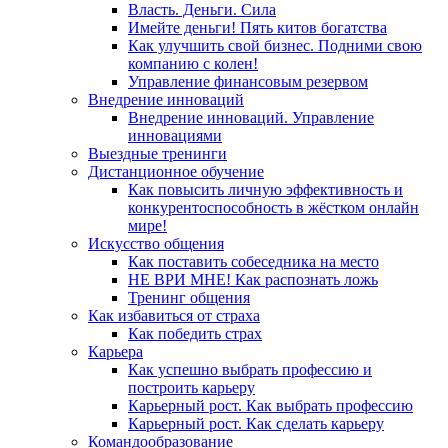
Власть. Деньги. Сила
Имейте деньги! Пять китов богатства
Как улучшить свой бизнес. Подними свою
компанию с колен!
Управление финансовым резервом
Внедрение инноваций
Внедрение инноваций. Управление
инновациями
Выездные тренинги
Дистанционное обучение
Как повысить личную эффективность и
конкурентоспособность в жёстком онлайн
мире!
Искусство общения
Как поставить собеседника на место
НЕ ВРИ МНЕ! Как распознать ложь
Тренинг общения
Как избавиться от страха
Как победить страх
Карьера
Как успешно выбрать профессию и
построить карьеру
Карьерный рост. Как выбрать профессию
Карьерный рост. Как сделать карьеру
Командообразование