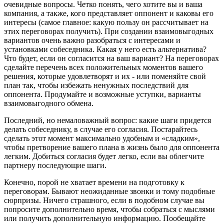
очевидные вопросы. Четко понять, чего хотите вы и ваша
компания, а также, кого представляет оппонент и каковы его
интересы (самое главное: какую пользу он рассчитывает на
этих переговорах получить). При создании взаимовыгодных
вариантов очень важно разобраться с интересами и
установками собеседника. Какая у него есть альтернатива?
Что будет, если он согласится на ваш вариант? На переговорах
сделайте перечень всех положительных моментов вашего
решения, которые удовлетворят и их - или поменяйте свой
план так, чтобы избежать ненужных последствий для
оппонента. Продумайте и возможные уступки, варианты
взаимовыгодного обмена.
Последний, но немаловажный вопрос: какие шаги придется
делать собеседнику, в случае его согласия. Постарайтесь
сделать этот момент максимально удобным и «сладким»,
чтобы претворение вашего плана в жизнь было для оппонента
легким. Добиться согласия будет легко, если вы облегчите
партнеру последующие шаги.
Конечно, порой не хватает времени на подготовку к
переговорам. Бывают неожиданные звонки и тому подобные
сюрпризы. Ничего страшного, если в подобном случае вы
попросите дополнительно время, чтобы собраться с мыслями
или получить дополнительную информацию. Пообещайте