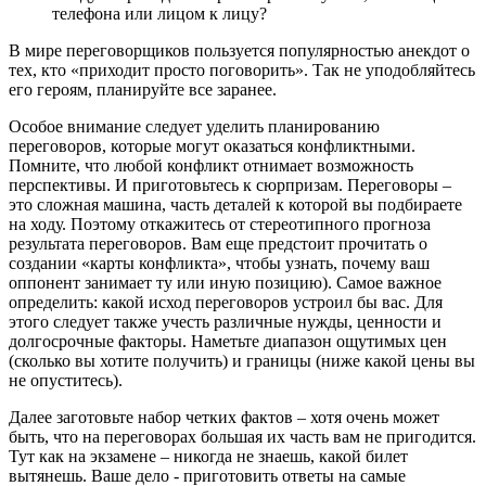
телефона или лицом к лицу?
В мире переговорщиков пользуется популярностью анекдот о
тех, кто «приходит просто поговорить». Так не уподобляйтесь
его героям, планируйте все заранее.
Особое внимание следует уделить планированию
переговоров, которые могут оказаться конфликтными.
Помните, что любой конфликт отнимает возможность
перспективы. И приготовьтесь к сюрпризам. Переговоры –
это сложная машина, часть деталей к которой вы подбираете
на ходу. Поэтому откажитесь от стереотипного прогноза
результата переговоров. Вам еще предстоит прочитать о
создании «карты конфликта», чтобы узнать, почему ваш
оппонент занимает ту или иную позицию). Самое важное
определить: какой исход переговоров устроил бы вас. Для
этого следует также учесть различные нужды, ценности и
долгосрочные факторы. Наметьте диапазон ощутимых цен
(сколько вы хотите получить) и границы (ниже какой цены вы
не опуститесь).
Далее заготовьте набор четких фактов – хотя очень может
быть, что на переговорах большая их часть вам не пригодится.
Тут как на экзамене – никогда не знаешь, какой билет
вытянешь. Ваше дело - приготовить ответы на самые