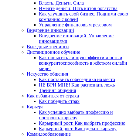
Власть. Деньги. Сила
Имейте деньги! Пять китов богатства
Как улучшить свой бизнес. Подними свою
компанию с колен!
Управление финансовым резервом
Внедрение инноваций
Внедрение инноваций. Управление
инновациями
Выездные тренинги
Дистанционное обучение
Как повысить личную эффективность и
конкурентоспособность в жёстком онлайн
мире!
Искусство общения
Как поставить собеседника на место
НЕ ВРИ МНЕ! Как распознать ложь
Тренинг общения
Как избавиться от страха
Как победить страх
Карьера
Как успешно выбрать профессию и
построить карьеру
Карьерный рост. Как выбрать профессию
Карьерный рост. Как сделать карьеру
Командообразование