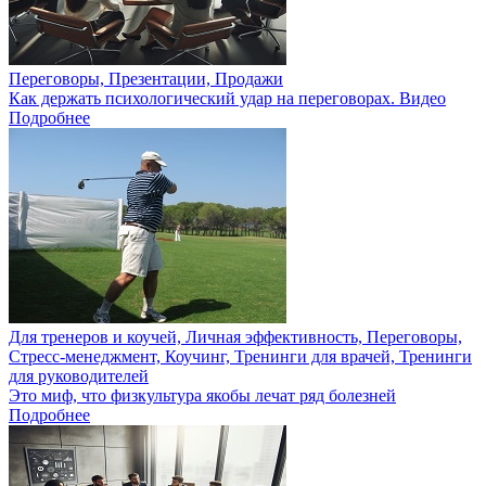
Переговоры, Презентации, Продажи
Как держать психологический удар на переговорах. Видео
Подробнее
Для тренеров и коучей, Личная эффективность, Переговоры,
Стресс-менеджмент, Коучинг, Тренинги для врачей, Тренинги
для руководителей
Это миф, что физкультура якобы лечат ряд болезней
Подробнее