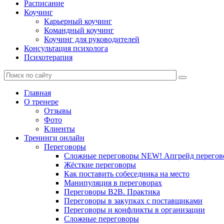
Расписание
Коучинг
Карьерный коучинг
Командный коучинг
Коучинг для руководителей
Консультация психолога
Психотерапия
Главная
О тренере
Отзывы
Фото
Клиенты
Тренинги онлайн
Переговоры
Сложные переговоры NEW! Апгрейд перегов
Жёсткие переговоры
Как поставить собеседника на место
Манипуляция в переговорах
Переговоры B2B. Практика
Переговоры в закупках с поставщиками
Переговоры и конфликты в организации
Сложные переговоры