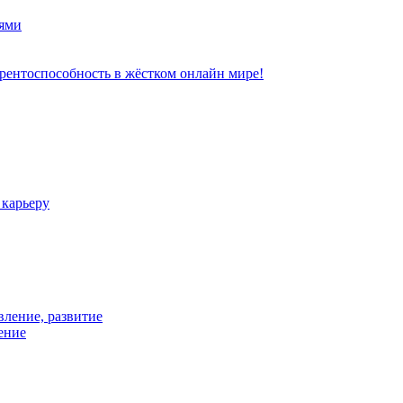
ями
рентоспособность в жёстком онлайн мире!
 карьеру
вление, развитие
ение