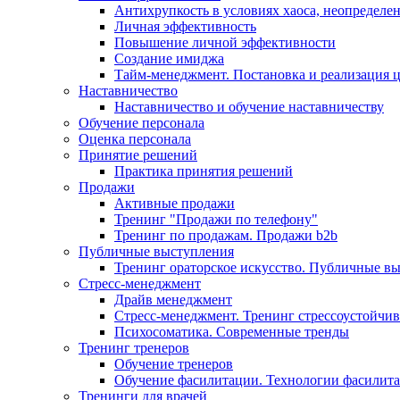
Антихрупкость в условиях хаоса, неопределен
Личная эффективность
Повышение личной эффективности
Создание имиджа
Тайм-менеджмент. Постановка и реализация 
Наставничество
Наставничество и обучение наставничеству
Обучение персонала
Оценка персонала
Принятие решений
Практика принятия решений
Продажи
Активные продажи
Тренинг "Продажи по телефону"
Тренинг по продажам. Продажи b2b
Публичные выступления
Тренинг ораторское искусство. Публичные в
Стресс-менеджмент
Драйв менеджмент
Стресс-менеджмент. Тренинг стрессоустойчи
Психосоматика. Современные тренды
Тренинг тренеров
Обучение тренеров
Обучение фасилитации. Технологии фасилит
Тренинги для врачей