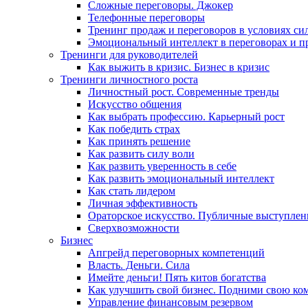
Сложные переговоры. Джокер
Телефонные переговоры
Тренинг продаж и переговоров в условиях си
Эмоциональный интеллект в переговорах и п
Тренинги для руководителей
Как выжить в кризис. Бизнес в кризис
Тренинги личностного роста
Личностный рост. Современные тренды
Искусство общения
Как выбрать профессию. Карьерный рост
Как победить страх
Как принять решение
Как развить силу воли
Как развить уверенность в себе
Как развить эмоциональный интеллект
Как стать лидером
Личная эффективность
Ораторское искусство. Публичные выступлен
Сверхвозможности
Бизнес
Апгрейд переговорных компетенций
Власть. Деньги. Сила
Имейте деньги! Пять китов богатства
Как улучшить свой бизнес. Подними свою ко
Управление финансовым резервом