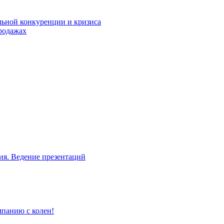
льной конкуренции и кризиса
родажах
ия. Ведение презентаций
мпанию с колен!