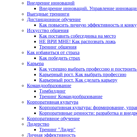
Внедрение инноваций
Внедрение инноваций. Управление инноваци
Выездные тренинги
Дистанционное обучение
Как повысить личную эффективность и конку
Искусство общения
Как поставить собеседника на место
НЕ ВРИ МНЕ! Как распознать ложь
Тренинг общения
Как избавиться от страха
Как победить страх
Карьера
Как успешно выбрать профессию и построить
Карьерный рост. Как выбрать профессию
Карьерный рост. Как сделать карьеру
Командообразование
Тимбилдинг
Тренинг Командообразование
Корпоративная культура
Корпоративная культура: формирование, упра
Корпоративные ценности: разработка и внедр
Корпоративное обучение
Лидерство
Тренинг "Лидер"
Личная эффективность