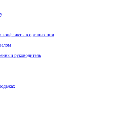
ку
и конфликты в организации
оналом
менный руководитель
родажах