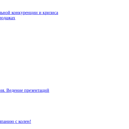
льной конкуренции и кризиса
родажах
ия. Ведение презентаций
мпанию с колен!