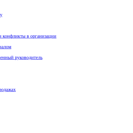
ку
и конфликты в организации
оналом
менный руководитель
родажах