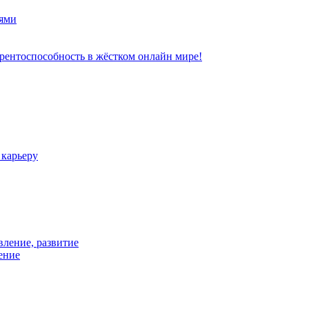
ями
рентоспособность в жёстком онлайн мире!
 карьеру
вление, развитие
ение