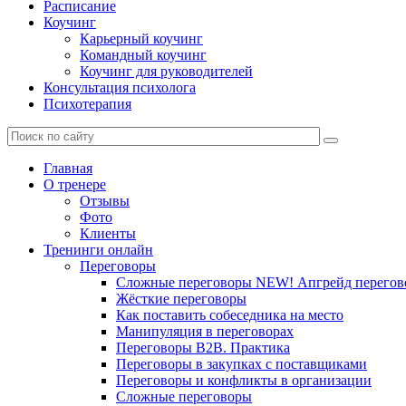
Расписание
Коучинг
Карьерный коучинг
Командный коучинг
Коучинг для руководителей
Консультация психолога
Психотерапия
Главная
О тренере
Отзывы
Фото
Клиенты
Тренинги онлайн
Переговоры
Сложные переговоры NEW! Апгрейд перегов
Жёсткие переговоры
Как поставить собеседника на место
Манипуляция в переговорах
Переговоры B2B. Практика
Переговоры в закупках с поставщиками
Переговоры и конфликты в организации
Сложные переговоры