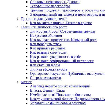
Сложные переговоры. Джокер
Телефонные переговоры
Тренинг продаж и переговоров в условиях си
Эмоциональный интеллект в переговорах и п
Тренинги для руководителей
Как выжить в кризис. Бизнес в кризис
Тренинги личностного роста
Личностный рост. Современные тренды
Искусство общения
Как выбрать профессию. Карьерный рост
Как победить страх
Как принять решение
Как развить силу воли
Как развить уверенность в себе
Как развить эмоциональный интеллект
Как стать лидером
Личная эффективность
Ораторское искусство. Публичные выступлен
Сверхвозможности
Бизнес
Апгрейд переговорных компетенций
Власть. Деньги. Сила
Имейте деньги! Пять китов богатства
Как улучшить свой бизнес. Подними свою ко
Управление финансовым резервом