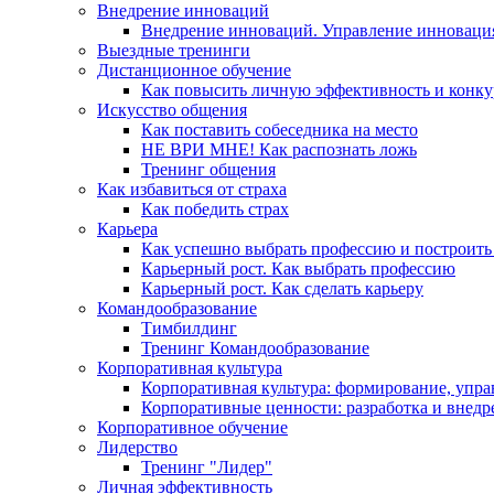
Внедрение инноваций
Внедрение инноваций. Управление инноваци
Выездные тренинги
Дистанционное обучение
Как повысить личную эффективность и конку
Искусство общения
Как поставить собеседника на место
НЕ ВРИ МНЕ! Как распознать ложь
Тренинг общения
Как избавиться от страха
Как победить страх
Карьера
Как успешно выбрать профессию и построить
Карьерный рост. Как выбрать профессию
Карьерный рост. Как сделать карьеру
Командообразование
Тимбилдинг
Тренинг Командообразование
Корпоративная культура
Корпоративная культура: формирование, упра
Корпоративные ценности: разработка и внедр
Корпоративное обучение
Лидерство
Тренинг "Лидер"
Личная эффективность