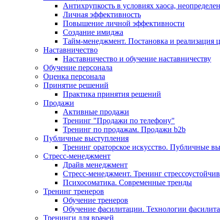
Антихрупкость в условиях хаоса, неопределен
Личная эффективность
Повышение личной эффективности
Создание имиджа
Тайм-менеджмент. Постановка и реализация 
Наставничество
Наставничество и обучение наставничеству
Обучение персонала
Оценка персонала
Принятие решений
Практика принятия решений
Продажи
Активные продажи
Тренинг "Продажи по телефону"
Тренинг по продажам. Продажи b2b
Публичные выступления
Тренинг ораторское искусство. Публичные в
Стресс-менеджмент
Драйв менеджмент
Стресс-менеджмент. Тренинг стрессоустойчи
Психосоматика. Современные тренды
Тренинг тренеров
Обучение тренеров
Обучение фасилитации. Технологии фасилит
Тренинги для врачей