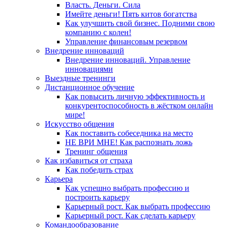
Власть. Деньги. Сила
Имейте деньги! Пять китов богатства
Как улучшить свой бизнес. Подними свою
компанию с колен!
Управление финансовым резервом
Внедрение инноваций
Внедрение инноваций. Управление
инновациями
Выездные тренинги
Дистанционное обучение
Как повысить личную эффективность и
конкурентоспособность в жёстком онлайн
мире!
Искусство общения
Как поставить собеседника на место
НЕ ВРИ МНЕ! Как распознать ложь
Тренинг общения
Как избавиться от страха
Как победить страх
Карьера
Как успешно выбрать профессию и
построить карьеру
Карьерный рост. Как выбрать профессию
Карьерный рост. Как сделать карьеру
Командообразование