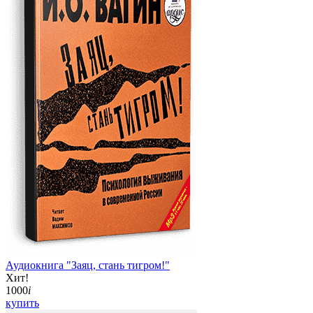
Аудиокнига "Заяц, стань тигром!"
Хит!
1000
i
купить