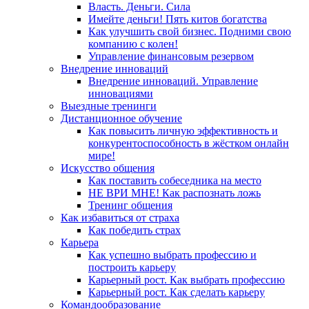
Власть. Деньги. Сила
Имейте деньги! Пять китов богатства
Как улучшить свой бизнес. Подними свою
компанию с колен!
Управление финансовым резервом
Внедрение инноваций
Внедрение инноваций. Управление
инновациями
Выездные тренинги
Дистанционное обучение
Как повысить личную эффективность и
конкурентоспособность в жёстком онлайн
мире!
Искусство общения
Как поставить собеседника на место
НЕ ВРИ МНЕ! Как распознать ложь
Тренинг общения
Как избавиться от страха
Как победить страх
Карьера
Как успешно выбрать профессию и
построить карьеру
Карьерный рост. Как выбрать профессию
Карьерный рост. Как сделать карьеру
Командообразование