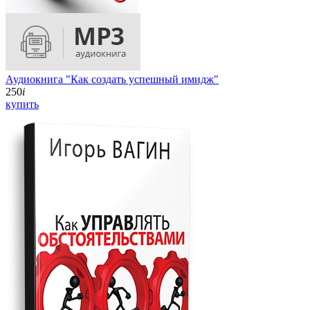
Аудиокнига "Как создать успешный имидж"
250
i
купить