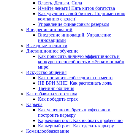
Власть. Деньги. Сила
Имейте деньги! Пять китов богатства
Как улучшить свой бизнес. Подними свою
компанию с колен!
Управление финансовым резервом
Внедрение инноваций
Внедрение инноваций. Управление
инновациями
Выездные тренинги
Дистанционное обучение
Как повысить личную эффективность и
конкурентоспособность в жёстком онлайн
мире!
Искусство общения
Как поставить собеседника на место
НЕ ВРИ МНЕ! Как распознать ложь
Тренинг общения
Как избавиться от страха
Как победить страх
Карьера
Как успешно выбрать профессию и
построить карьеру
Карьерный рост. Как выбрать профессию
Карьерный рост. Как сделать карьеру
Командообразование