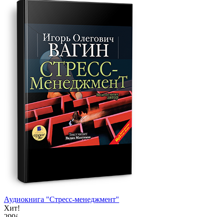
Аудиокнига "Стресс-менеджмент"
Хит!
299
i