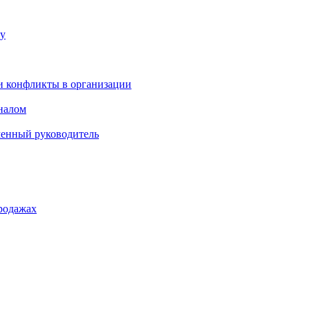
ку
и конфликты в организации
оналом
менный руководитель
родажах