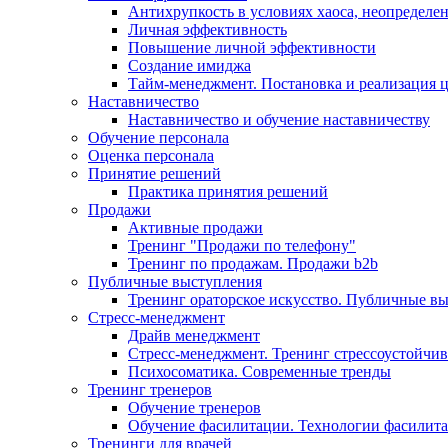
Антихрупкость в условиях хаоса, неопределен
Личная эффективность
Повышение личной эффективности
Создание имиджа
Тайм-менеджмент. Постановка и реализация 
Наставничество
Наставничество и обучение наставничеству
Обучение персонала
Оценка персонала
Принятие решений
Практика принятия решений
Продажи
Активные продажи
Тренинг "Продажи по телефону"
Тренинг по продажам. Продажи b2b
Публичные выступления
Тренинг ораторское искусство. Публичные в
Стресс-менеджмент
Драйв менеджмент
Стресс-менеджмент. Тренинг стрессоустойчи
Психосоматика. Современные тренды
Тренинг тренеров
Обучение тренеров
Обучение фасилитации. Технологии фасилит
Тренинги для врачей