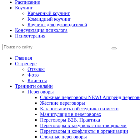
Расписание
Коучинг
Карьерный коучинг
Командный коучинг
Коучинг для руководителей
Консультация психолога
Психотерапия
Главная
О тренере
Отзывы
Фото
Клиенты
Тренинги онлайн
Переговоры
Сложные переговоры NEW! Апгрейд перегов
Жёсткие переговоры
Как поставить собеседника на место
Манипуляция в переговорах
Переговоры B2B. Практика
Переговоры в закупках с поставщиками
Переговоры и конфликты в организации
Сложные переговоры