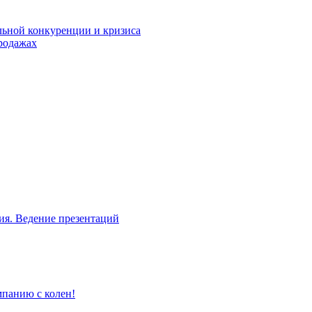
льной конкуренции и кризиса
родажах
ия. Ведение презентаций
мпанию с колен!