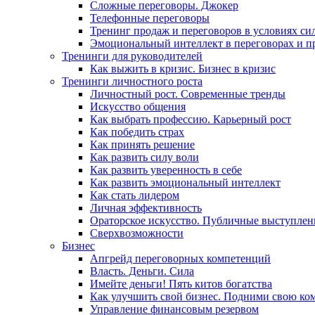
Сложные переговоры. Джокер
Телефонные переговоры
Тренинг продаж и переговоров в условиях си
Эмоциональный интеллект в переговорах и п
Тренинги для руководителей
Как выжить в кризис. Бизнес в кризис
Тренинги личностного роста
Личностный рост. Современные тренды
Искусство общения
Как выбрать профессию. Карьерный рост
Как победить страх
Как принять решение
Как развить силу воли
Как развить уверенность в себе
Как развить эмоциональный интеллект
Как стать лидером
Личная эффективность
Ораторское искусство. Публичные выступлен
Сверхвозможности
Бизнес
Апгрейд переговорных компетенций
Власть. Деньги. Сила
Имейте деньги! Пять китов богатства
Как улучшить свой бизнес. Подними свою ко
Управление финансовым резервом