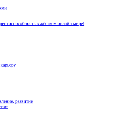
ями
рентоспособность в жёстком онлайн мире!
 карьеру
вление, развитие
ение