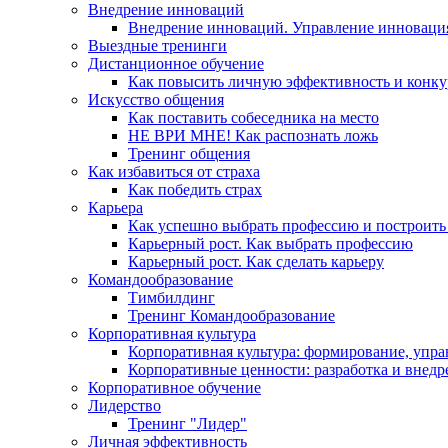
Внедрение инноваций
Внедрение инноваций. Управление инноваци
Выездные тренинги
Дистанционное обучение
Как повысить личную эффективность и конку
Искусство общения
Как поставить собеседника на место
НЕ ВРИ МНЕ! Как распознать ложь
Тренинг общения
Как избавиться от страха
Как победить страх
Карьера
Как успешно выбрать профессию и построить
Карьерный рост. Как выбрать профессию
Карьерный рост. Как сделать карьеру
Командообразование
Тимбилдинг
Тренинг Командообразование
Корпоративная культура
Корпоративная культура: формирование, упра
Корпоративные ценности: разработка и внедр
Корпоративное обучение
Лидерство
Тренинг "Лидер"
Личная эффективность