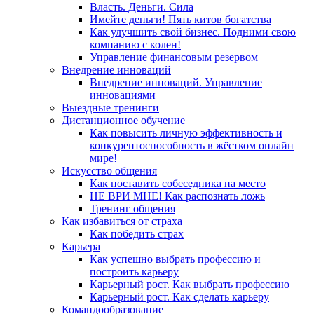
Власть. Деньги. Сила
Имейте деньги! Пять китов богатства
Как улучшить свой бизнес. Подними свою
компанию с колен!
Управление финансовым резервом
Внедрение инноваций
Внедрение инноваций. Управление
инновациями
Выездные тренинги
Дистанционное обучение
Как повысить личную эффективность и
конкурентоспособность в жёстком онлайн
мире!
Искусство общения
Как поставить собеседника на место
НЕ ВРИ МНЕ! Как распознать ложь
Тренинг общения
Как избавиться от страха
Как победить страх
Карьера
Как успешно выбрать профессию и
построить карьеру
Карьерный рост. Как выбрать профессию
Карьерный рост. Как сделать карьеру
Командообразование