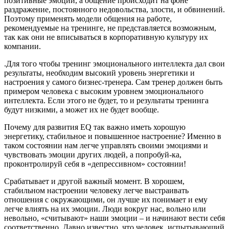
позитивные эмоции, а общение происходит на фоне
раздражение, постоянного недовольства, злости, и обвинений.
Поэтому применять модели общения на работе,
рекомендуемые на тренинге, не представляется возможным,
так как они не вписываться в корпоративную культуру их
компании.
.Для того чтобы тренинг эмоционального интеллекта дал свои
результаты, необходим высокий уровень энергетики и
настроения у самого бизнес-тренера. Сам тренер должен быть
примером человека с высоким уровнем эмоционального
интеллекта. Если этого не будет, то и результаты тренинга
будут низкими, а может их не будет вообще.
Почему для развития EQ так важно иметь хорошую
энергетику, стабильное и повышенное настроение? Именно в
таком состоянии нам легче управлять своими эмоциями и
чувствовать эмоции других людей, а попробуй-ка,
проконтролируй себя в «депрессивном» состоянии!
Срабатывает и другой важный момент. В хорошем,
стабильном настроении человеку легче выстраивать
отношения с окружающими, он лучше их понимает и ему
легче влиять на их эмоции. Люди вокруг нас, вольно или
невольно, «считывают» наши эмоции – и начинают вести себя
соответственно. Давно известно, что человек, испытывающий