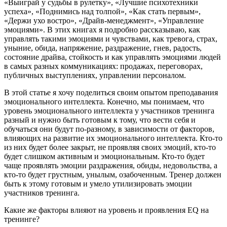
«Выиграй у судьбы в рулетку», «Лучшие психотехники
успеха», «Поднимись над толпой», «Как стать первым»,
«Держи ухо востро», «Драйв-менеджмент», «Управление
эмоциями». В этих книгах я подробно рассказываю, как
управлять такими эмоциями и чувствами, как тревога, страх,
уныние, обида, напряжение, раздражение, гнев, радость,
состояние драйва, стойкость и как управлять эмоциями людей
в самых разных коммуникациях: продажах, переговорах,
публичных выступлениях, управлении персоналом.
В этой статье я хочу поделиться своим опытом преподавания
эмоционального интеллекта. Конечно, мы понимаем, что
уровень эмоционального интеллекта у участников тренинга
разный и нужно быть готовым к тому, что вести себя и
обучаться они будут по-разному, в зависимости от факторов,
влияющих на развитие их эмоционального интеллекта. Кто-то
из них будет более закрыт, не проявляя своих эмоций, кто-то
будет слишком активным и эмоциональным. Кто-то будет
чаще проявлять эмоции раздражения, обиды, недовольства, а
кто-то будет грустным, унылым, озабоченным. Тренер должен
быть к этому готовым и умело утилизировать эмоции
участников тренинга.
Какие же факторы влияют на уровень и проявления EQ на
тренинге?