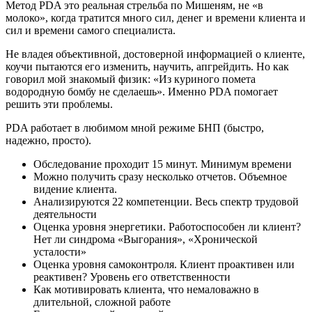
Метод PDA это реальная стрельба по Мишеням, не «в
молоко», когда тратится много сил, денег и времени клиента и
сил и времени самого специалиста.
Не владея объективной, достоверной информацией о клиенте,
коучи пытаются его изменить, научить, апгрейдить. Но как
говорил мой знакомый физик: «Из куриного помета
водородную бомбу не сделаешь». Именно PDA помогает
решить эти проблемы.
PDA работает в любимом мной режиме БНП (быстро,
надежно, просто).
Обследование проходит 15 минут. Минимум времени
Можно получить сразу несколько отчетов. Объемное
видение клиента.
Анализируются 22 компетенции. Весь спектр трудовой
деятельности
Оценка уровня энергетики. Работоспособен ли клиент?
Нет ли синдрома «Выгорания», «Хронической
усталости»
Оценка уровня самоконтроля. Клиент проактивен или
реактивен? Уровень его ответственности
Как мотивировать клиента, что немаловажно в
длительной, сложной работе