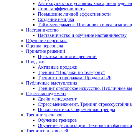
Антихрупкость в условиях хаоса, неопределен
Личная эффективность
Повышение личной эффективности
Создание имиджа
Тайм-менеджмент. Постановка и реализация 
Наставничество
Наставничество и обучение наставничеству
Обучение персонала
Оценка персонала
Принятие решений
Практика принятия решений
Продажи
Активные продажи
Тренинг "Продажи по телефону"
Тренинг по продажам. Продажи b2b
Публичные выступления
Тренинг ораторское искусство. Публичные в
Стресс-менеджмент
Драйв менеджмент
Стресс-менеджмент. Тренинг стрессоустойчи
Психосоматика. Современные тренды
Тренинг тренеров
Обучение тренеров
Обучение фасилитации. Технологии фасилит
Тренинги для врачей