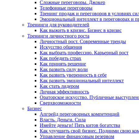
Сложные переговоры. Джокер
Телефонные переговоры
Тренинг продаж и переговоров в условиях си
Эмоциональный интеллект в переговорах и п
Тренинги для руководителей
Как выжить в кризис. Бизнес в кризис
Тренинги личностного роста
Личностный рост. Современные тренды
Искусство общения
Как выбрать профессию. Карьерный рост
Как победить страх
Как принять решение
Как развить силу воли
Как развить уверенность в себе
Как развить эмоциональный интеллект
Как стать лидером
Личная эффективность
Ораторское искусство. Публичные выступлен
Сверхвозможности
Бизнес
Апгрейд переговорных компетенций
Власть. Деньги. Сила
Имейте деньги! Пять китов богатства
Как улучшить свой бизнес. Подними свою ко
Управление финансовым резервом