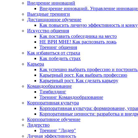
Внедрение инноваций
Внедрение инноваций. Управление инноваци
Выездные тренинги
Дистанционное обучение
Как повысить личную эффективность и конку
Искусство общения
Как поставить собеседника на место
НЕ ВРИ МНЕ! Как распознать ложь
Тренинг общения
Как избавиться от страха
Как победить страх
Карьера
Как успешно выбрать профессию и построить
Карьерный рост. Как выбрать профессию
Карьерный рост. Как сделать карьеру
Командообразование
Тимбилдинг
Тренинг Командообразование
Корпоративная культура
Корпоративная культура: формирование, упра
Корпоративные ценности: разработка и внедр
Корпоративное обучение
Лидерство
Тренинг "Лидер"
Личная эффективность