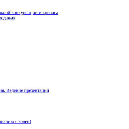
льной конкуренции и кризиса
родажах
ия. Ведение презентаций
мпанию с колен!