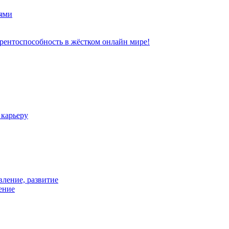
ями
рентоспособность в жёстком онлайн мире!
 карьеру
вление, развитие
ение