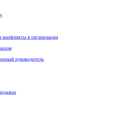
ку
и конфликты в организации
оналом
менный руководитель
родажах