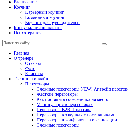
Расписание
Коучинг
Карьерный коучинг
Командный коучинг
Коучинг для руководителей
Консультация психолога
Психотерапия
Главная
О тренере
Отзывы
Фото
Клиенты
Тренинги онлайн
Переговоры
Сложные переговоры NEW! Апгрейд перегов
Жёсткие переговоры
Как поставить собеседника на место
Манипуляция в переговорах
Переговоры B2B. Практика
Переговоры в закупках с поставщиками
Переговоры и конфликты в организации
Сложные переговоры