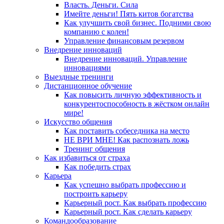
Власть. Деньги. Сила
Имейте деньги! Пять китов богатства
Как улучшить свой бизнес. Подними свою
компанию с колен!
Управление финансовым резервом
Внедрение инноваций
Внедрение инноваций. Управление
инновациями
Выездные тренинги
Дистанционное обучение
Как повысить личную эффективность и
конкурентоспособность в жёстком онлайн
мире!
Искусство общения
Как поставить собеседника на место
НЕ ВРИ МНЕ! Как распознать ложь
Тренинг общения
Как избавиться от страха
Как победить страх
Карьера
Как успешно выбрать профессию и
построить карьеру
Карьерный рост. Как выбрать профессию
Карьерный рост. Как сделать карьеру
Командообразование