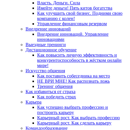
Власть. Деньги. Сила
Имейте деньги! Пять китов богатства
Как улучшить свой бизнес. Подними свою
компанию с колен!
Управление финансовым резервом
Внедрение инноваций
Внедрение инноваций. Управление
инновациями
Выездные тренинги
Дистанционное обучение
Как повысить личную эффективность и
конкурентоспособность в жёстком онлайн
мире!
Искусство общения
Как поставить собеседника на место
НЕ ВРИ МНЕ! Как распознать ложь
Тренинг общения
Как избавиться от страха
Как победить страх
Карьера
Как успешно выбрать профессию и
построить карьеру
Карьерный рост. Как выбрать профессию
Карьерный рост. Как сделать карьеру
Командообразование