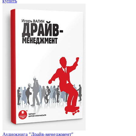
купить
Аудиокнига "Драйв-менеджмент"