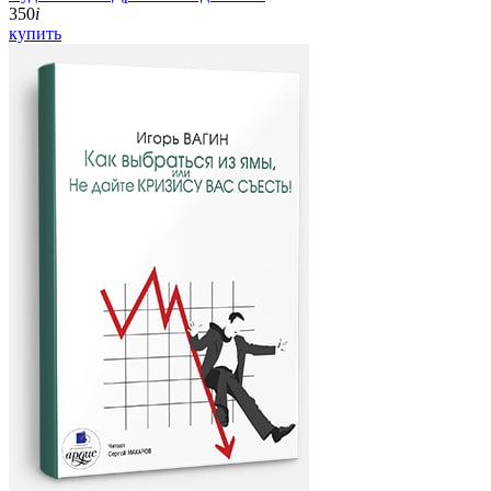
350
i
купить