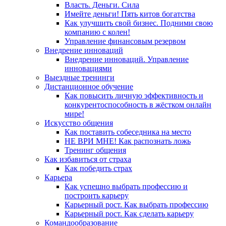
Власть. Деньги. Сила
Имейте деньги! Пять китов богатства
Как улучшить свой бизнес. Подними свою
компанию с колен!
Управление финансовым резервом
Внедрение инноваций
Внедрение инноваций. Управление
инновациями
Выездные тренинги
Дистанционное обучение
Как повысить личную эффективность и
конкурентоспособность в жёстком онлайн
мире!
Искусство общения
Как поставить собеседника на место
НЕ ВРИ МНЕ! Как распознать ложь
Тренинг общения
Как избавиться от страха
Как победить страх
Карьера
Как успешно выбрать профессию и
построить карьеру
Карьерный рост. Как выбрать профессию
Карьерный рост. Как сделать карьеру
Командообразование