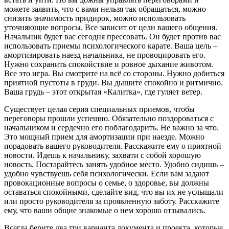
можете заявить, что с вами нельзя так обращаться, можно
снизить значимость придирок, можно использовать
уточняющие вопросы. Все зависит от цели вашего общения.
Начальник будет вас сегодня прессовать. Он будет против вас
использовать приемы психологического карате. Ваша цель –
амортизировать наезд начальника, не провоцировать его.
Нужно сохранить спокойствие и ровное дыхание животом.
Все это игра. Вы смотрите на всё со стороны. Нужно добиться
приятной пустоты в груди. Вы дышите спокойно и ритмично.
Ваша грудь – этот открытая «Калитка», где гуляет ветер.
Существует целая серия специальных приемов, чтобы
переговоры прошли успешно. Обязательно поздороваться с
начальником и сердечно его поблагодарить. Не важно за что.
Это мощный прием для амортизации при наезде. Можно
порадовать вашего руководителя. Расскажите ему о приятной
новости. Идешь к начальнику, захвати с собой хорошую
новость. Постарайтесь занять удобное место. Удобно сидишь –
удобно чувствуешь себя психологически. Если вам задают
провокационные вопросы о семье, о здоровье, вы должны
оставаться спокойными, сделайте вид, что вы их не услышали
или просто руководителя за проявленную заботу. Расскажите
ему, что ваши общие знакомые о нем хорошо отзывались.
Всегда берите два три варианта документа и проекта, которые