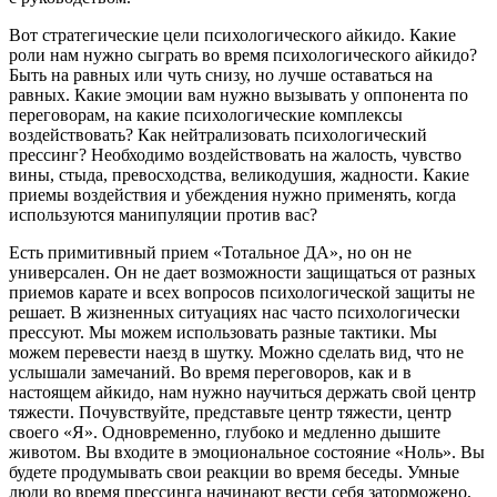
Вот стратегические цели психологического айкидо. Какие
роли нам нужно сыграть во время психологического айкидо?
Быть на равных или чуть снизу, но лучше оставаться на
равных. Какие эмоции вам нужно вызывать у оппонента по
переговорам, на какие психологические комплексы
воздействовать? Как нейтрализовать психологический
прессинг? Необходимо воздействовать на жалость, чувство
вины, стыда, превосходства, великодушия, жадности. Какие
приемы воздействия и убеждения нужно применять, когда
используются манипуляции против вас?
Есть примитивный прием «Тотальное ДА», но он не
универсален. Он не дает возможности защищаться от разных
приемов карате и всех вопросов психологической защиты не
решает. В жизненных ситуациях нас часто психологически
прессуют. Мы можем использовать разные тактики. Мы
можем перевести наезд в шутку. Можно сделать вид, что не
услышали замечаний. Во время переговоров, как и в
настоящем айкидо, нам нужно научиться держать свой центр
тяжести. Почувствуйте, представьте центр тяжести, центр
своего «Я». Одновременно, глубоко и медленно дышите
животом. Вы входите в эмоциональное состояние «Ноль». Вы
будете продумывать свои реакции во время беседы. Умные
люди во время прессинга начинают вести себя заторможено,