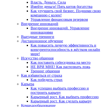
Власть. Деньги. Сила
Имейте деньги! Пять китов богатства
Как улучшить свой бизнес. Подними свою
компанию с колен!
Управление финансовым резервом
Внедрение инноваций
Внедрение инноваций. Управление
инновациями
Выездные тренинги
Дистанционное обучение
Как повысить личную эффективность и
конкурентоспособность в жёстком онлайн
мире!
Искусство общения
Как поставить собеседника на место
НЕ ВРИ МНЕ! Как распознать ложь
Тренинг общения
Как избавиться от страха
Как победить страх
Карьера
Как успешно выбрать профессию и
построить карьеру
Карьерный рост. Как выбрать профессию
Карьерный рост. Как сделать карьеру
Командообразование