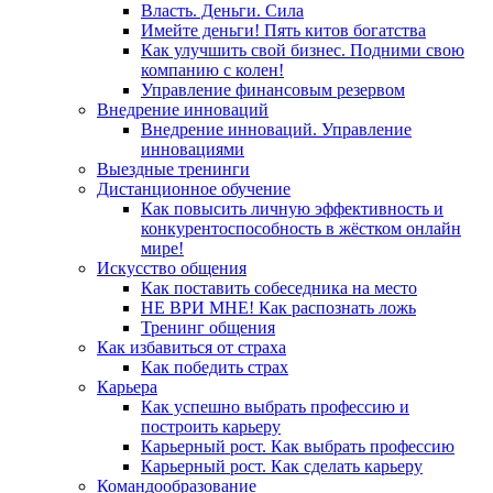
Власть. Деньги. Сила
Имейте деньги! Пять китов богатства
Как улучшить свой бизнес. Подними свою
компанию с колен!
Управление финансовым резервом
Внедрение инноваций
Внедрение инноваций. Управление
инновациями
Выездные тренинги
Дистанционное обучение
Как повысить личную эффективность и
конкурентоспособность в жёстком онлайн
мире!
Искусство общения
Как поставить собеседника на место
НЕ ВРИ МНЕ! Как распознать ложь
Тренинг общения
Как избавиться от страха
Как победить страх
Карьера
Как успешно выбрать профессию и
построить карьеру
Карьерный рост. Как выбрать профессию
Карьерный рост. Как сделать карьеру
Командообразование