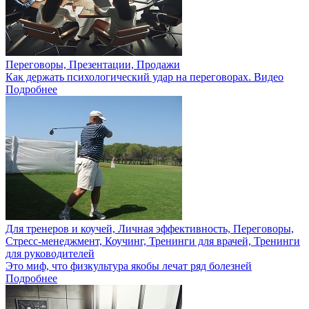
Переговоры, Презентации, Продажи
Как держать психологический удар на переговорах. Видео
Подробнее
Для тренеров и коучей, Личная эффективность, Переговоры,
Стресс-менеджмент, Коучинг, Тренинги для врачей, Тренинги
для руководителей
Это миф, что физкультура якобы лечат ряд болезней
Подробнее