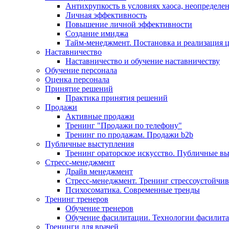
Антихрупкость в условиях хаоса, неопределен
Личная эффективность
Повышение личной эффективности
Создание имиджа
Тайм-менеджмент. Постановка и реализация 
Наставничество
Наставничество и обучение наставничеству
Обучение персонала
Оценка персонала
Принятие решений
Практика принятия решений
Продажи
Активные продажи
Тренинг "Продажи по телефону"
Тренинг по продажам. Продажи b2b
Публичные выступления
Тренинг ораторское искусство. Публичные в
Стресс-менеджмент
Драйв менеджмент
Стресс-менеджмент. Тренинг стрессоустойчи
Психосоматика. Современные тренды
Тренинг тренеров
Обучение тренеров
Обучение фасилитации. Технологии фасилит
Тренинги для врачей