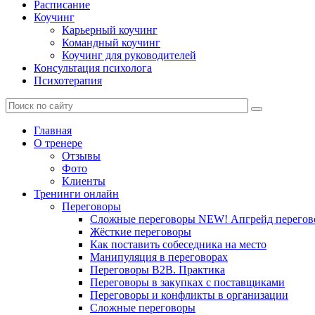
Расписание
Коучинг
Карьерный коучинг
Командный коучинг
Коучинг для руководителей
Консультация психолога
Психотерапия
Главная
О тренере
Отзывы
Фото
Клиенты
Тренинги онлайн
Переговоры
Сложные переговоры NEW! Апгрейд перегов
Жёсткие переговоры
Как поставить собеседника на место
Манипуляция в переговорах
Переговоры B2B. Практика
Переговоры в закупках с поставщиками
Переговоры и конфликты в организации
Сложные переговоры