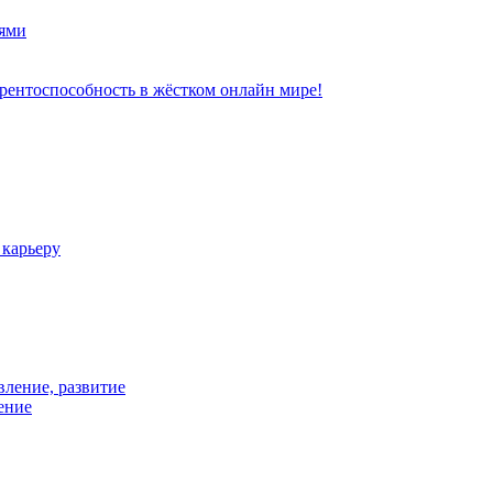
ями
рентоспособность в жёстком онлайн мире!
 карьеру
вление, развитие
ение