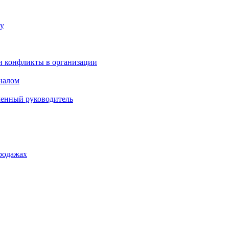
ку
и конфликты в организации
оналом
менный руководитель
родажах