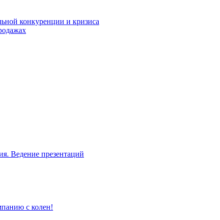
льной конкуренции и кризиса
родажах
ия. Ведение презентаций
мпанию с колен!