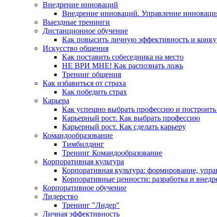
Внедрение инноваций
Внедрение инноваций. Управление инноваци
Выездные тренинги
Дистанционное обучение
Как повысить личную эффективность и конку
Искусство общения
Как поставить собеседника на место
НЕ ВРИ МНЕ! Как распознать ложь
Тренинг общения
Как избавиться от страха
Как победить страх
Карьера
Как успешно выбрать профессию и построить
Карьерный рост. Как выбрать профессию
Карьерный рост. Как сделать карьеру
Командообразование
Тимбилдинг
Тренинг Командообразование
Корпоративная культура
Корпоративная культура: формирование, упра
Корпоративные ценности: разработка и внедр
Корпоративное обучение
Лидерство
Тренинг "Лидер"
Личная эффективность