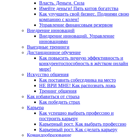
Власть. Деньги. Сила
Имейте деньги! Пять китов богатства
Как улучшить свой бизнес. Подними свою
компанию с колен!
Управление финансовым резервом
Внедрение инноваций
Внедрение инноваций. Управление
инновациями
Выездные тренинги
Дистанционное обучение
Как повысить личную эффективность и
конкурентоспособность в жёстком онлайн
мире!
Искусство общения
Как поставить собеседника на место
НЕ ВРИ МНЕ! Как распознать ложь
Тренинг общения
Как избавиться от страха
Как победить страх
Карьера
Как успешно выбрать профессию и
построить карьеру
Карьерный рост. Как выбрать профессию
Карьерный рост. Как сделать карьеру
Командообразование