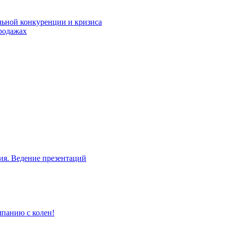
льной конкуренции и кризиса
родажах
ия. Ведение презентаций
мпанию с колен!