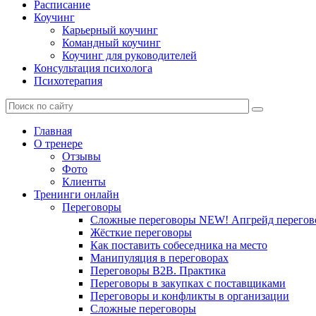
Расписание
Коучинг
Карьерный коучинг
Командный коучинг
Коучинг для руководителей
Консультация психолога
Психотерапия
Главная
О тренере
Отзывы
Фото
Клиенты
Тренинги онлайн
Переговоры
Сложные переговоры NEW! Апгрейд перегов
Жёсткие переговоры
Как поставить собеседника на место
Манипуляция в переговорах
Переговоры B2B. Практика
Переговоры в закупках с поставщиками
Переговоры и конфликты в организации
Сложные переговоры