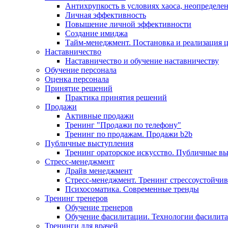
Антихрупкость в условиях хаоса, неопределен
Личная эффективность
Повышение личной эффективности
Создание имиджа
Тайм-менеджмент. Постановка и реализация 
Наставничество
Наставничество и обучение наставничеству
Обучение персонала
Оценка персонала
Принятие решений
Практика принятия решений
Продажи
Активные продажи
Тренинг "Продажи по телефону"
Тренинг по продажам. Продажи b2b
Публичные выступления
Тренинг ораторское искусство. Публичные в
Стресс-менеджмент
Драйв менеджмент
Стресс-менеджмент. Тренинг стрессоустойчи
Психосоматика. Современные тренды
Тренинг тренеров
Обучение тренеров
Обучение фасилитации. Технологии фасилит
Тренинги для врачей