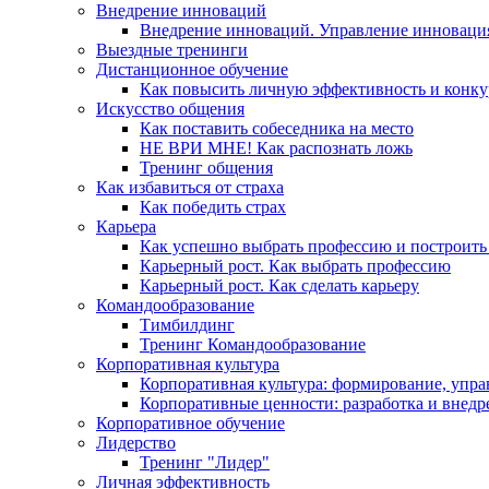
Внедрение инноваций
Внедрение инноваций. Управление инноваци
Выездные тренинги
Дистанционное обучение
Как повысить личную эффективность и конку
Искусство общения
Как поставить собеседника на место
НЕ ВРИ МНЕ! Как распознать ложь
Тренинг общения
Как избавиться от страха
Как победить страх
Карьера
Как успешно выбрать профессию и построить
Карьерный рост. Как выбрать профессию
Карьерный рост. Как сделать карьеру
Командообразование
Тимбилдинг
Тренинг Командообразование
Корпоративная культура
Корпоративная культура: формирование, упра
Корпоративные ценности: разработка и внедр
Корпоративное обучение
Лидерство
Тренинг "Лидер"
Личная эффективность