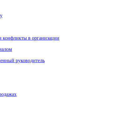
ку
и конфликты в организации
оналом
менный руководитель
родажах