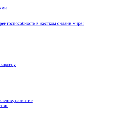
ями
рентоспособность в жёстком онлайн мире!
 карьеру
вление, развитие
ение