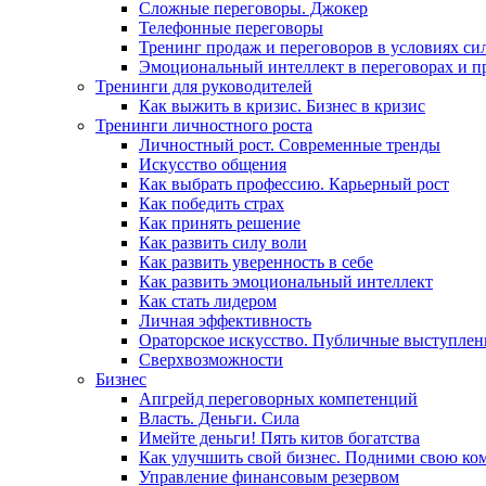
Сложные переговоры. Джокер
Телефонные переговоры
Тренинг продаж и переговоров в условиях си
Эмоциональный интеллект в переговорах и п
Тренинги для руководителей
Как выжить в кризис. Бизнес в кризис
Тренинги личностного роста
Личностный рост. Современные тренды
Искусство общения
Как выбрать профессию. Карьерный рост
Как победить страх
Как принять решение
Как развить силу воли
Как развить уверенность в себе
Как развить эмоциональный интеллект
Как стать лидером
Личная эффективность
Ораторское искусство. Публичные выступлен
Сверхвозможности
Бизнес
Апгрейд переговорных компетенций
Власть. Деньги. Сила
Имейте деньги! Пять китов богатства
Как улучшить свой бизнес. Подними свою ко
Управление финансовым резервом