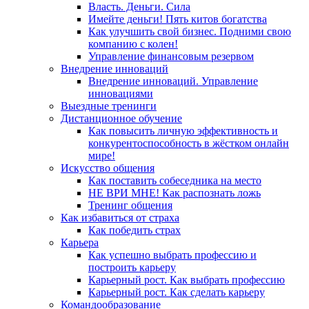
Власть. Деньги. Сила
Имейте деньги! Пять китов богатства
Как улучшить свой бизнес. Подними свою
компанию с колен!
Управление финансовым резервом
Внедрение инноваций
Внедрение инноваций. Управление
инновациями
Выездные тренинги
Дистанционное обучение
Как повысить личную эффективность и
конкурентоспособность в жёстком онлайн
мире!
Искусство общения
Как поставить собеседника на место
НЕ ВРИ МНЕ! Как распознать ложь
Тренинг общения
Как избавиться от страха
Как победить страх
Карьера
Как успешно выбрать профессию и
построить карьеру
Карьерный рост. Как выбрать профессию
Карьерный рост. Как сделать карьеру
Командообразование