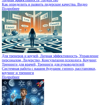
Личная эффективность, Лидерство
Как определить и развить лидерские качества. Видео
Подробнее
Для тренеров и коучей, Личная эффективность, Управление
персоналом, Лидерство, Консультация психолога, Коучинг,
Тренинги для врачей, Тренинги для руководителей
Системная работа с вашим будущим: гипноз, расстановки,
коучинг и тренинги
Подробнее