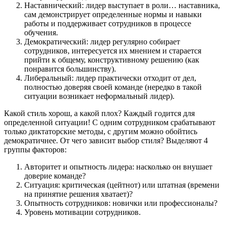
Наставнический: лидер выступает в роли… наставника,
сам демонстрирует определенные нормы и навыки
работы и поддерживает сотрудников в процессе
обучения.
Демократический: лидер регулярно собирает
сотрудников, интересуется их мнением и старается
прийти к общему, конструктивному решению (как
понравится большинству).
Либеральный: лидер практически отходит от дел,
полностью доверяя своей команде (нередко в такой
ситуации возникает неформальный лидер).
Какой стиль хорош, а какой плох? Каждый годится для
определенной ситуации! С одним сотрудником срабатывают
только диктаторские методы, с другим можно обойтись
демократичнее. От чего зависит выбор стиля? Выделяют 4
группы факторов:
Авторитет и опытность лидера: насколько он внушает
доверие команде?
Ситуация: критическая (цейтнот) или штатная (времени
на принятие решения хватает)?
Опытность сотрудников: новички или профессионалы?
Уровень мотивации сотрудников.