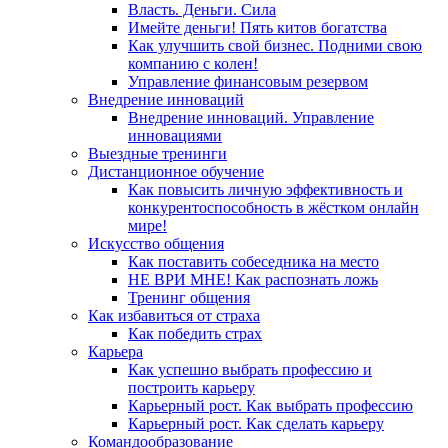
Власть. Деньги. Сила
Имейте деньги! Пять китов богатства
Как улучшить свой бизнес. Подними свою
компанию с колен!
Управление финансовым резервом
Внедрение инноваций
Внедрение инноваций. Управление
инновациями
Выездные тренинги
Дистанционное обучение
Как повысить личную эффективность и
конкурентоспособность в жёстком онлайн
мире!
Искусство общения
Как поставить собеседника на место
НЕ ВРИ МНЕ! Как распознать ложь
Тренинг общения
Как избавиться от страха
Как победить страх
Карьера
Как успешно выбрать профессию и
построить карьеру
Карьерный рост. Как выбрать профессию
Карьерный рост. Как сделать карьеру
Командообразование