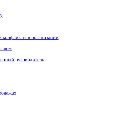
ку
и конфликты в организации
оналом
менный руководитель
родажах