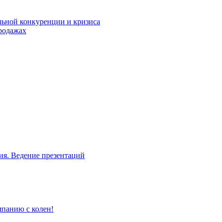
льной конкуренции и кризиса
родажах
ия. Ведение презентаций
мпанию с колен!