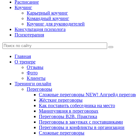
Расписание
Коучинг
Карьерный коучинг
Командный коучинг
Коучинг для руководителей
Консультация психолога
Психотерапия
Главная
О тренере
Отзывы
Фото
Клиенты
Тренинги онлайн
Переговоры
Сложные переговоры NEW! Апгрейд перегов
Жёсткие переговоры
Как поставить собеседника на место
Манипуляция в переговорах
Переговоры B2B. Практика
Переговоры в закупках с поставщиками
Переговоры и конфликты в организации
Сложные переговоры