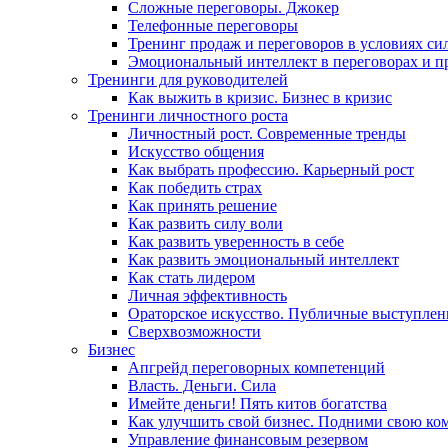
Сложные переговоры. Джокер
Телефонные переговоры
Тренинг продаж и переговоров в условиях си
Эмоциональный интеллект в переговорах и п
Тренинги для руководителей
Как выжить в кризис. Бизнес в кризис
Тренинги личностного роста
Личностный рост. Современные тренды
Искусство общения
Как выбрать профессию. Карьерный рост
Как победить страх
Как принять решение
Как развить силу воли
Как развить уверенность в себе
Как развить эмоциональный интеллект
Как стать лидером
Личная эффективность
Ораторское искусство. Публичные выступлен
Сверхвозможности
Бизнес
Апгрейд переговорных компетенций
Власть. Деньги. Сила
Имейте деньги! Пять китов богатства
Как улучшить свой бизнес. Подними свою ко
Управление финансовым резервом