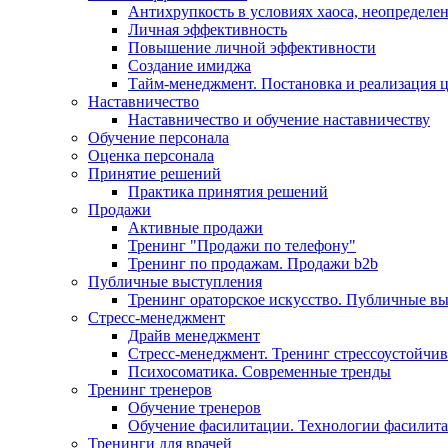
Антихрупкость в условиях хаоса, неопределен
Личная эффективность
Повышение личной эффективности
Создание имиджа
Тайм-менеджмент. Постановка и реализация 
Наставничество
Наставничество и обучение наставничеству
Обучение персонала
Оценка персонала
Принятие решений
Практика принятия решений
Продажи
Активные продажи
Тренинг "Продажи по телефону"
Тренинг по продажам. Продажи b2b
Публичные выступления
Тренинг ораторское искусство. Публичные в
Стресс-менеджмент
Драйв менеджмент
Стресс-менеджмент. Тренинг стрессоустойчи
Психосоматика. Современные тренды
Тренинг тренеров
Обучение тренеров
Обучение фасилитации. Технологии фасилит
Тренинги для врачей