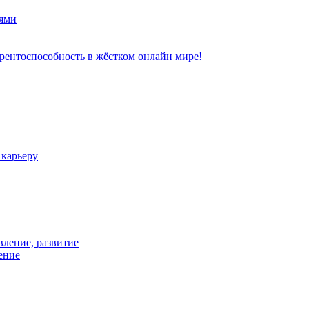
ями
рентоспособность в жёстком онлайн мире!
 карьеру
вление, развитие
ение