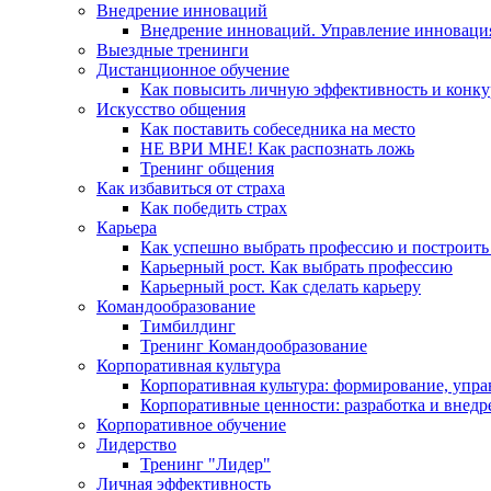
Внедрение инноваций
Внедрение инноваций. Управление инноваци
Выездные тренинги
Дистанционное обучение
Как повысить личную эффективность и конку
Искусство общения
Как поставить собеседника на место
НЕ ВРИ МНЕ! Как распознать ложь
Тренинг общения
Как избавиться от страха
Как победить страх
Карьера
Как успешно выбрать профессию и построить
Карьерный рост. Как выбрать профессию
Карьерный рост. Как сделать карьеру
Командообразование
Тимбилдинг
Тренинг Командообразование
Корпоративная культура
Корпоративная культура: формирование, упра
Корпоративные ценности: разработка и внедр
Корпоративное обучение
Лидерство
Тренинг "Лидер"
Личная эффективность