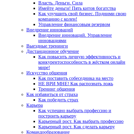
Власть. Деньги. Сила
Имейте деньги! Пять китов богатства
Как улучшить свой бизнес. Подними свою
компанию с колен!
Управление финансовым резервом
Внедрение инноваций
Внедрение инноваций. Управление
инновациями
Выездные тренинги
Дистанционное обучение
Как повысить личную эффективность и
конкурентоспособность в жёстком онлайн
мире!
Искусство общения
Как поставить собеседника на место
НЕ ВРИ МНЕ! Как распознать ложь
Тренинг общения
Как избавиться от страха
Как победить страх
Карьера
Как успешно выбрать профессию и
построить карьеру
Карьерный рост. Как выбрать профессию
Карьерный рост. Как сделать карьеру
Командообразование