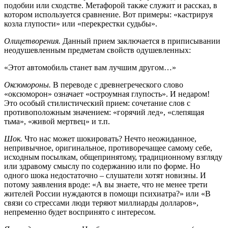
подобии или сходстве. Метафорой также служит и рассказ, в
котором используется сравнение. Вот примеры: «кастрируя
козла глупости» или «перекрестки судьбы».
Олицетворения.
Данный прием заключается в приписывании
неодушевленным предметам свойств одушевленных:
«Этот автомобиль станет вам лучшим другом…»
Оксюмороны.
В переводе с древнегреческого слово
«оксюморон» означает «остроумная глупость». И недаром!
Это особый стилистический прием: сочетание слов с
противоположным значением: «горячий лед», «слепящая
тьма», «живой мертвец» и т.п.
Шок.
Что нас может шокировать? Нечто неожиданное,
непривычное, оригинальное, противоречащее самому себе,
исходным посылкам, общепринятому, традиционному взгляду
или здравому смыслу по содержанию или по форме. Но
одного шока недостаточно – слушатели хотят новизны. И
потому заявления вроде: «А вы знаете, что не менее трети
жителей России нуждаются в помощи психиатра?» или «В
связи со стрессами люди теряют миллиарды долларов»,
непременно будет воспринято с интересом.