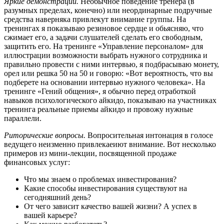
Яркие демонстрации.
Необычное поведение тренера (в
разумных пределах, конечно) или неординарные подручные
средства наверняка привлекут внимание группы. На
тренингах я показываю резиновое сердце и обьясняю, что
сжимает его, а задачи слушателей сделать его свободным,
защитить его. На тренинге «Управление персоналом» для
иллюстрации возможности выбрать нужного сотрудника и
правильно провести с ними интервью, я подбрасываю монету,
орел или решка 50 на 50 и говорю: «Вот вероятность, что вы
подберете на основании интервью нужного человека». На
тренинге «Гений общения», я обычно перед отработкой
навыков психологического айкидо, показываю на участниках
тренинга реальные приемы айкидо и провожу нужные
параллели.
Риторические вопросы.
Вопросительная интонация в голосе
ведущего неизменно привлекаеиют внимание. Вот несколько
примеров из мини-лекции, посвященной продаже
финансовых услуг:
Что мы знаем о проблемах инвестирования?
Какие способы инвестирования существуют на
сегодняшний день?
От чего зависит качество вашей жизни? А успех в
вашей карьере?