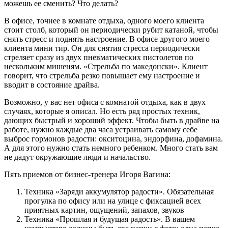
можешь ее сменить? Что делать?
В офисе, точнее в комнате отдыха, одного моего клиента
стоит столб, который он периодически рубит катаной, чтобы
снять стресс и поднять настроение. В офисе другого моего
клиента мини тир. Он для снятия стресса периодически
стреляет сразу из двух пневматических пистолетов по
нескольким мишеням. «Стрельба по македонски». Клиент
говорит, что стрельба резко повышает ему настроение и
вводит в состояние драйва.
Возможно, у вас нет офиса с комнатой отдыха, как в двух
случаях, которые я описал. Но есть ряд простых техник,
дающих быстрый и хороший эффект. Чтобы быть в драйве на
работе, нужно каждые два часа устраивать самому себе
выброс гормонов радости: окситоцина, эндорфина, дофамина.
А для этого нужно стать немного ребенком. Много стать вам
не дадут окружающие люди и начальство.
Пять приемов от бизнес-тренера Игоря Вагина:
Техника «Заряди аккумулятор радости». Обязательная
прогулка по офису или на улице с фиксацией всех
приятных картин, ощущений, запахов, звуков
Техника «Прошлая и будущая радость». В вашем