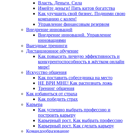
Власть. Деньги. Сила
Имейте деньги! Пять китов богатства
Как улучшить свой бизнес. Подними свою
компанию с колен!
Управление финансовым резервом
Внедрение инноваций
Внедрение инноваций. Управление
инновациями
Выездные тренинги
Дистанционное обучение
Как повысить личную эффективность и
конкурентоспособность в жёстком онлайн
мире!
Искусство общения
Как поставить собеседника на место
НЕ ВРИ МНЕ! Как распознать ложь
Тренинг общения
Как избавиться от страха
Как победить страх
Карьера
Как успешно выбрать профессию и
построить карьеру
Карьерный рост. Как выбрать профессию
Карьерный рост. Как сделать карьеру
Командообразование