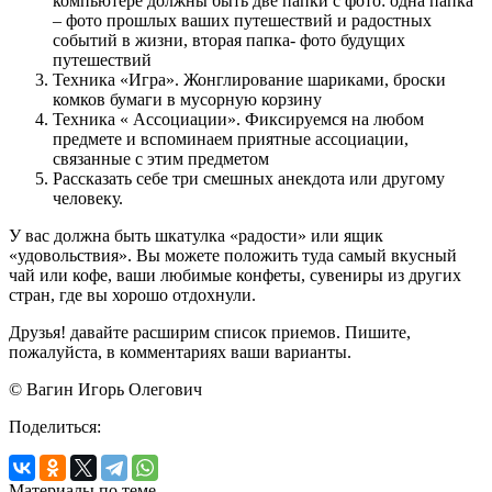
компьютере должны быть две папки с фото: одна папка
– фото прошлых ваших путешествий и радостных
событий в жизни, вторая папка- фото будущих
путешествий
Техника «Игра». Жонглирование шариками, броски
комков бумаги в мусорную корзину
Техника « Ассоциации». Фиксируемся на любом
предмете и вспоминаем приятные ассоциации,
связанные с этим предметом
Рассказать себе три смешных анекдота или другому
человеку.
У вас должна быть шкатулка «радости» или ящик
«удовольствия». Вы можете положить туда самый вкусный
чай или кофе, ваши любимые конфеты, сувениры из других
стран, где вы хорошо отдохнули.
Друзья! давайте расширим список приемов. Пишите,
пожалуйста, в комментариях ваши варианты.
© Вагин Игорь Олегович
Поделиться:
Материалы по теме