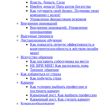
Власть. Деньги. Сила
Имейте деньги! Пять китов богатства
Как улучшить свой бизнес. Подними свою
компанию с колен!
Управление финансовым резервом
Внедрение инноваций
Внедрение инноваций. Управление
инновациями
Выездные тренинги
Дистанционное обучение
Как повысить личную эффективность и
конкурентоспособность в жёстком онлайн
мире!
Искусство общения
Как поставить собеседника на место
НЕ ВРИ МНЕ! Как распознать ложь
Тренинг общения
Как избавиться от страха
Как победить страх
Карьера
Как успешно выбрать профессию и
построить карьеру
Карьерный рост. Как выбрать профессию
Карьерный рост. Как сделать карьеру
Командообразование