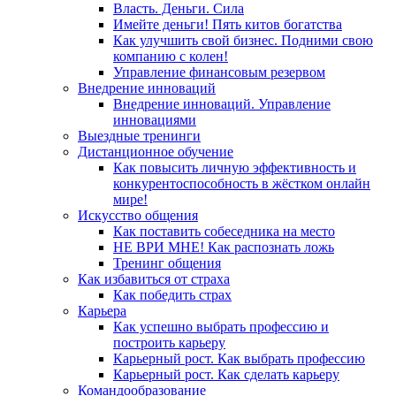
Власть. Деньги. Сила
Имейте деньги! Пять китов богатства
Как улучшить свой бизнес. Подними свою
компанию с колен!
Управление финансовым резервом
Внедрение инноваций
Внедрение инноваций. Управление
инновациями
Выездные тренинги
Дистанционное обучение
Как повысить личную эффективность и
конкурентоспособность в жёстком онлайн
мире!
Искусство общения
Как поставить собеседника на место
НЕ ВРИ МНЕ! Как распознать ложь
Тренинг общения
Как избавиться от страха
Как победить страх
Карьера
Как успешно выбрать профессию и
построить карьеру
Карьерный рост. Как выбрать профессию
Карьерный рост. Как сделать карьеру
Командообразование